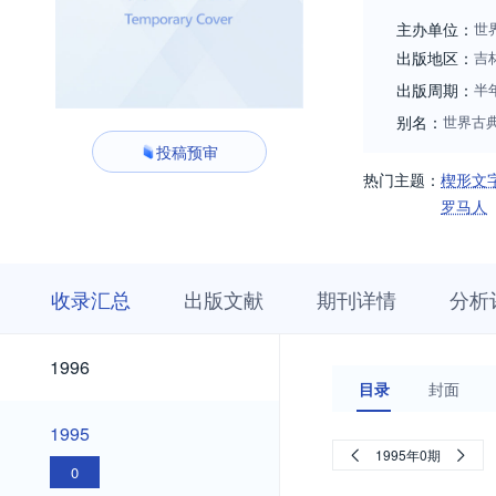
之地。因此，杂志
主办单位：
世
出版地区：
吉
出版周期：
半
别名：
世界古
投稿预审
热门主题：
楔形文
罗马人
收
栏
期
收录汇总
出版文献
期刊详情
分析
录
目
刊
汇
浏
详
总
览
情
2026
2025
2024
2023
2022
2021
2020
2019
2018
2017
2016
2015
2014
2013
2012
2011
2010
2009
2008
2007
2006
2005
2004
2003
2002
2001
2000
1999
1998
1997
2026
2025
2024
2023
2022
2021
2020
2019
2018
2017
2016
2015
2014
2013
2012
2011
2010
2009
2008
2007
2006
2005
2004
2003
2002
2001
2000
1999
1998
1997
1996
1996
目录
封面
1995
1995
1995年0期
0