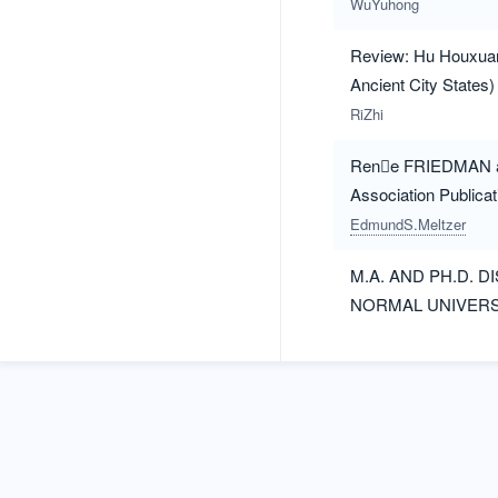
WuYuhong
Review: Hu Houxuan,
Ancient City States
RiZhi
Rene FRIEDMAN and
Association Public
llus. No pr
EdmundS.Meltzer
M.A. AND PH.D. 
NORMAL UNIVERS