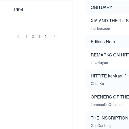
1994
OBITUARY
1994
XIA AND THE TU 
HuHouxuan
1
2
3
4
Editor's Note
REMARKS ON HITTI
LiliaBayun
HITTITE ker/kart
ChenXu
OPENERS OF THE P
TerenceDuQuesne
THE INSCRIPTION
GuoDantong