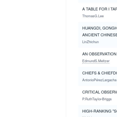
A TABLE FOR I TA
ThomasG.Lee
HUANGDI, GONGH
ANCIENT CHINESE
LinZhichun
AN OBSERVATION
EdmundS.Meltzer
CHIEFS & CHIEF
AntonioPérezLargacha
CRITICAL OBSERV
P.RuthTaylor-Briggs
HIGH-RANKING "