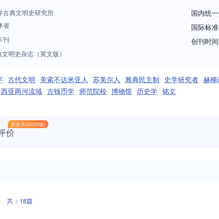
多年来能始终保持在亚洲一流、世界先进的水平上。现已更名为《世界古
界古典文明史研究所
国内统一
林省
国际标准
年刊
创刊时间
典文明史杂志（英文版）
字
古代文明
美索不达米亚人
苏美尔人
雅典民主制
史学研究者
赫梯
西亚两河流域
古钱币学
师范院校
博物馆
历史学
铭文
新发布(2025版)
评价
共：18篇