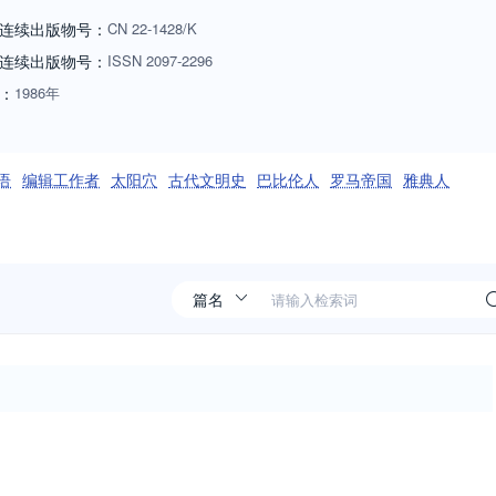
典文明史杂志》。。
连续出版物号：
CN
22-1428/K
连续出版物号
：
ISSN
2097-2296
：
1986年
语
编辑工作者
太阳穴
古代文明史
巴比伦人
罗马帝国
雅典人