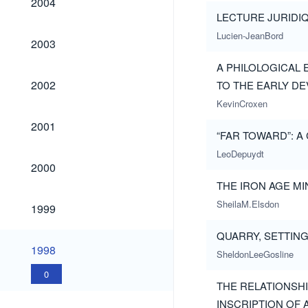
2004
LECTURE JURIDI
Lucien-JeanBord
2003
2003
A PHILOLOGICAL
2002
2002
TO THE EARLY D
KevinCroxen
2001
2001
“FAR TOWARD”: 
LeoDepuydt
2000
2000
THE IRON AGE MI
1999
SheilaM.Elsdon
1999
QUARRY, SETTIN
1998
1998
SheldonLeeGosline
0
THE RELATIONSH
INSCRIPTION OF
1997