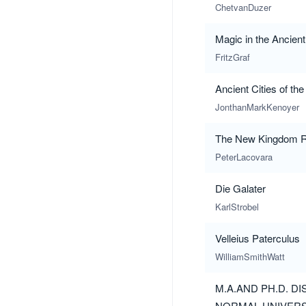
ChetvanDuzer
Magic in the Ancien
FritzGraf
Ancient Cities of the
JonthanMarkKenoyer
The New Kingdom R
PeterLacovara
Die Galater
KarlStrobel
Velleius Paterculus
WilliamSmithWatt
M.A.AND PH.D. D
NORMAL UNIVER