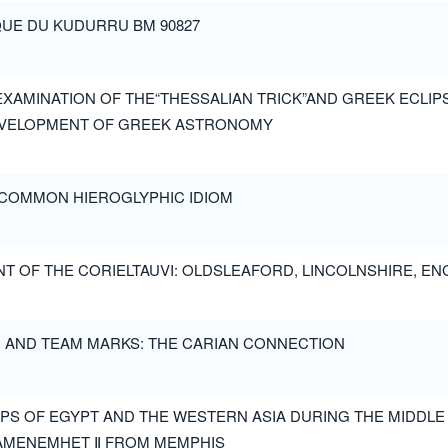
QUE DU KUDURRU BM 90827
 EXAMINATION OF THE“THESSALIAN TRICK”AND GREEK ECLI
EVELOPMENT OF GREEK ASTRONOMY
A COMMON HIEROGLYPHIC IDIOM
NT OF THE CORIELTAUVI: OLDSLEAFORD, LINCOLNSHIRE, E
G AND TEAM MARKS: THE CARIAN CONNECTION
IPS OF EGYPT AND THE WESTERN ASIA DURING THE MIDDLE
 AMENEMHET Ⅱ FROM MEMPHIS