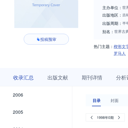
之地。因此，杂志
主办单位：
世
出版地区：
吉
出版周期：
半
别名：
世界古
投稿预审
热门主题：
楔形文
罗马人
收
栏
期
收录汇总
出版文献
期刊详情
分析
录
目
刊
汇
浏
详
总
览
情
2026
2025
2024
2023
2022
2021
2020
2019
2018
2017
2016
2015
2014
2013
2012
2011
2010
2009
2008
2007
2026
2025
2024
2023
2022
2021
2020
2019
2018
2017
2016
2015
2014
2013
2012
2011
2010
2009
2008
2007
2006
2006
目录
封面
2005
2005
1998年0期
2004