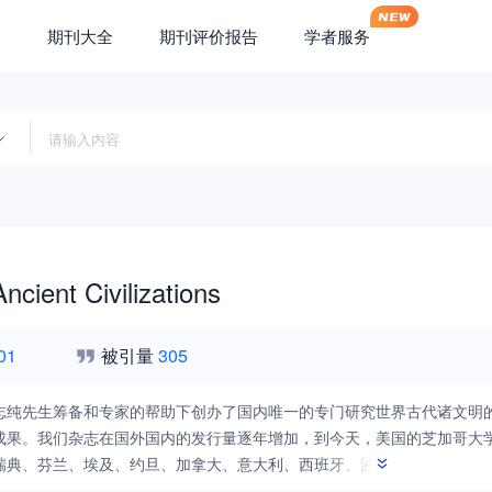
期刊大全
期刊评价报告
学者服务
Ancient Civilizations
01
被引量
305
志纯先生筹备和专家的帮助下创办了国内唯一的专门研究世界古代诸文明
成果。我们杂志在国外国内的发行量逐年增加，到今天，美国的芝加哥大
瑞典、芬兰、埃及、约旦、加拿大、意大利、西班牙、波兰、捷克、日本、
订购或与我们交换杂志。英文杂志把中国在亚述学、埃及学、古典学领域