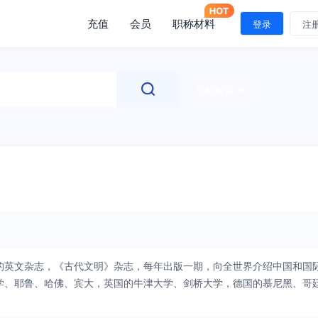
充值
会员
职称材料
登录
注
文献检索
的英文杂志，《古代文明》杂志，每年出版一期，向全世界介绍中国和国
学、耶鲁、哈佛、宾大，英国的牛津大学、剑桥大学，德国的慕尼黑、哥
澳大利亚、新西兰、南非、津巴布韦、阿根廷等许多国家的100多所世
的研究成果传递给了世界各地的学术同事，使中国在国际学术界赢得了一