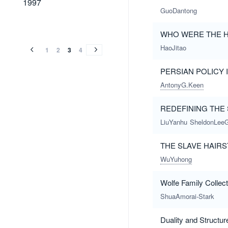
1997
GuoDantong
1996
1995
1994
1996
1995
1994
WHO WERE THE H
HaoJitao
1
2
3
4
PERSIAN POLICY I
AntonyG.Keen
REDEFINING THE 
LiuYanhu
SheldonLeeG
THE SLAVE HAIRS
WuYuhong
Wolfe Family Collec
ShuaAmorai-Stark
Duality and Structur