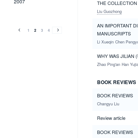
2007
THE COLLECTION
Liu Guozhong
2006
2005
2004
2003
2002
2001
2000
1999
1998
1997
1996
1995
1994
2006
2005
2004
2003
2002
2001
2000
1999
1998
1997
1996
1995
1994
AN IMPORTANT D
1
2
3
4
MANUSCRIPTS
Li Xueqin
Chen Pengy
WHY WAS JILIAN
Zhao Ping'an
Han Yuji
BOOK REVIEWS
BOOK REVIEWS
Changyu Liu
Review article
BOOK REVIEWS