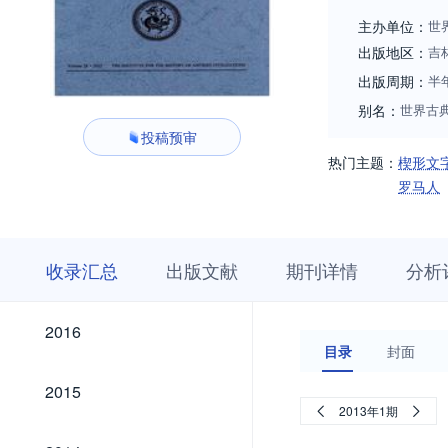
之地。因此，杂志
主办单位：
世
出版地区：
吉
出版周期：
半
别名：
世界古
投稿预审
热门主题：
楔形文
罗马人
收
栏
期
收录汇总
出版文献
期刊详情
分析
录
目
刊
汇
浏
详
总
览
情
2026
2025
2024
2023
2022
2021
2020
2019
2018
2017
2026
2025
2024
2023
2022
2021
2020
2019
2018
2017
2016
2016
目录
封面
2015
2015
2013年1期
2014