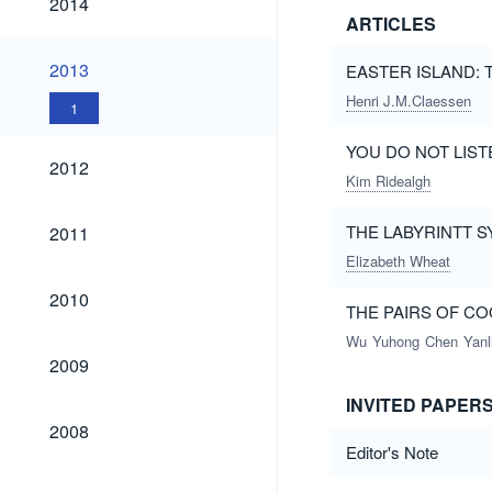
2014
ARTICLES
2013
2013
EASTER ISLAND: 
Henri J.M.Claessen
1
YOU DO NOT LIST
2012
2012
Kim Ridealgh
2011
THE LABYRINTT 
2011
Elizabeth Wheat
2010
2010
THE PAIRS OF COO
Wu
Yuhong
Chen
Yanl
2009
2009
INVITED PAPER
2008
2008
Editor's Note
2007