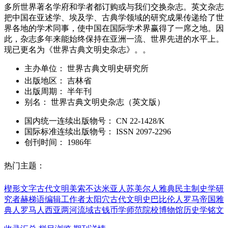
多所世界著名学府和学者都订购或与我们交换杂志。英文杂志
把中国在亚述学、埃及学、古典学领域的研究成果传递给了世
界各地的学术同事，使中国在国际学术界赢得了一席之地。因
此，杂志多年来能始终保持在亚洲一流、世界先进的水平上。
现已更名为《世界古典文明史杂志》。。
主办单位：
世界古典文明史研究所
出版地区：
吉林省
出版周期：
半年刊
别名：
世界古典文明史杂志（英文版）
国内统一连续出版物号：
CN
22-1428/K
国际标准连续出版物号
：
ISSN
2097-2296
创刊时间：
1986年
热门主题：
楔形文字
古代文明
美索不达米亚人
苏美尔人
雅典民主制
史学研
究者
赫梯语
编辑工作者
太阳穴
古代文明史
巴比伦人
罗马帝国
雅
典人
罗马人
西亚两河流域
古钱币学
师范院校
博物馆
历史学
铭文