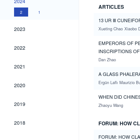
2024
ARTICLES
2
1
13 UR Ⅲ CUNEIF
2023
2023
Xueting Chao
Xiaobo 
EMPERORS OF PE
2022
2022
INSCRIPTIONS OF
Dan Zhao
2021
2021
A GLASS PHALER
2020
Ergün Laflı
Maurizio B
2020
WHEN DID CHINE
2019
2019
Zhaoyu Wang
2018
2018
FORUM: HOW CL
FORUM: HOW CLA
2017