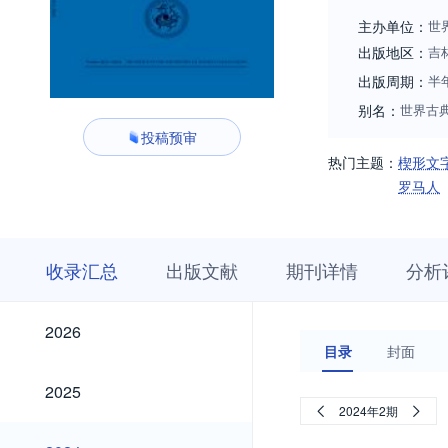
之地。因此，杂志
主办单位：
世
出版地区：
吉
出版周期：
半
别名：
世界古
投稿预审
热门主题：
楔形文
罗马人
收
栏
期
收录汇总
出版文献
期刊详情
分析
录
目
刊
汇
浏
详
总
览
情
2026
2026
目录
封面
2025
2025
2024年2期
2024