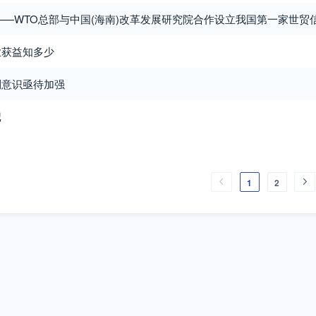
?——WTO总部与中国(海南)改革发展研究院合作设立我国第一家世贸
业获益知多少
利意识亟待加强
记
1
2