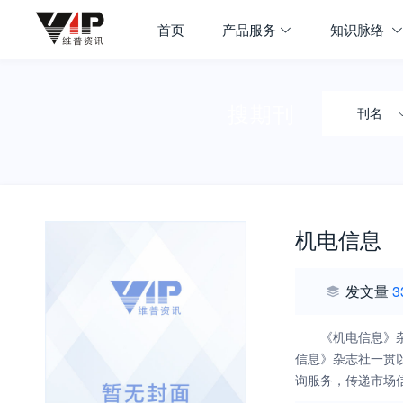
首页
产品服务
知识脉络
搜期刊
刊名
机电信息
发文量
3
《机电信息》
信息》杂志社一贯
询服务，传递市场