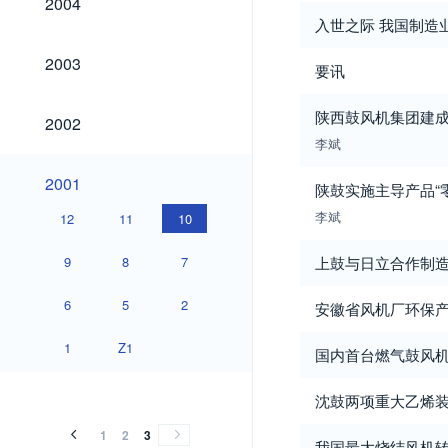
2004
入世之际 我国制造
2003
2003
要讯
2002
陕西鼓风机集团建
2002
李斌
2001
2001
陕鼓实施主导产品“
李斌
12
11
10
9
8
7
上鼓与日立合作制
6
5
2
安徽省风机厂环保
1
Z1
国内首台燃气鼓风
沈鼓两项重大乙烯
1
2
3
我国最大烧结风机