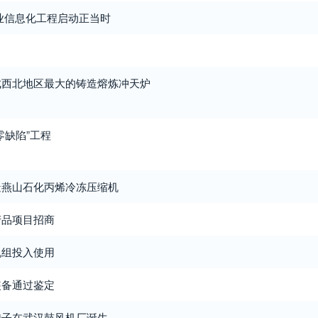
业信息化工程启动正当时
成西北地区最大的铸造熔炼冲天炉
零缺陷”工程
造燕山石化丙烯冷冻压缩机
产品项目招商
机组投入使用
装备通过鉴定
转子在武汉鼓风机厂诞生