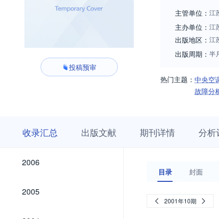
主管单位：
江
主办单位：
江
出版地区：
江
出版周期：
半
投稿预审
热门主题：
中央空
故障分
收
栏
期
收录汇总
出版文献
期刊详情
分析
录
目
刊
汇
浏
详
总
览
情
2026
2025
2024
2023
2022
2021
2020
2019
2018
2017
2016
2015
2014
2013
2012
2011
2010
2009
2008
2007
2026
2025
2024
2023
2022
2021
2020
2019
2018
2017
2016
2015
2014
2013
2012
2011
2010
2009
2008
2007
2006
2006
目录
封面
2005
2005
2001年10期
2004