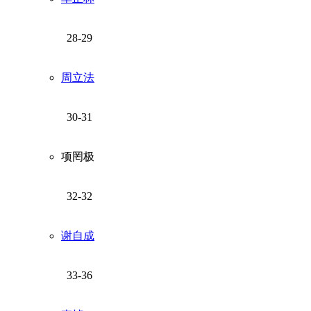
28-29
周立法
30-31
项罔极
32-32
谢自成
33-36