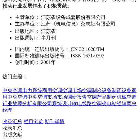
推动行业发展作出了积极贡献。
主管单位：
江苏省设备成套股份有限公司
主办单位：
江苏《机电信息》杂志社有限公司
出版地区：
江苏省
出版周期：
半月刊
国内统一连续出版物号：
CN
32-1628/TM
国际标准连续出版物号
：
ISSN
1671-0797
创刊时间：
2001年
热门主题：
中央空调
电力系统
商用空调
空调市场
空调制冷设备
制药设备
家
用中央空调
中央空调市场
市场调研报告
空调产品
制药机械
空调
行业
故障分析
有限公司
系统设计
输电线路
空调
变电站
经销商
总
经理
收录汇总
栏目浏览
期刊详情
收录汇总
出版文献