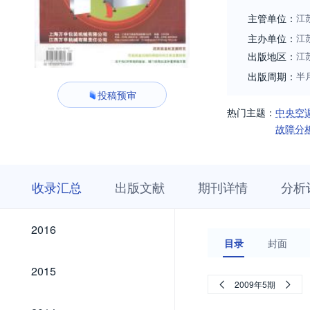
主管单位：
江
主办单位：
江
出版地区：
江
出版周期：
半
投稿预审
热门主题：
中央空
故障分
收
栏
期
收录汇总
出版文献
期刊详情
分析
录
目
刊
汇
浏
详
总
览
情
2026
2025
2024
2023
2022
2021
2020
2019
2018
2017
2026
2025
2024
2023
2022
2021
2020
2019
2018
2017
2016
2016
目录
封面
2015
2015
2009年5期
2014