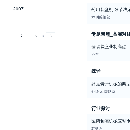
2007
2007
药用装盒机 细节决
本刊编辑部
2006
2005
2004
2003
2002
2001
2006
2005
2004
2003
2002
2001
专题聚焦_高层对
1
2
3
登临装盒业制高点
卢军
综述
药品装盒机械的典
孙怀远
廖跃华
行业探讨
医药包装机械应对
韩铁石