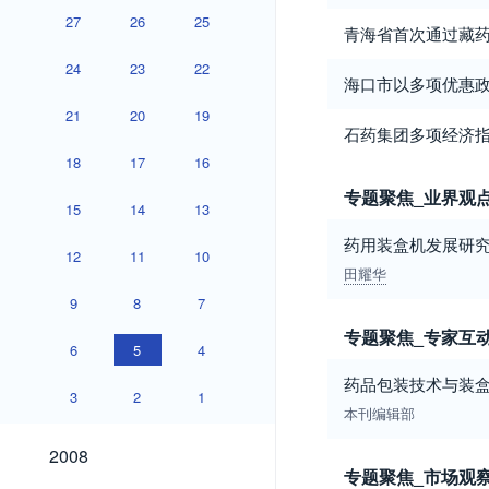
27
26
25
青海省首次通过藏
24
23
22
海口市以多项优惠
21
20
19
石药集团多项经济指
18
17
16
专题聚焦_业界观
15
14
13
药用装盒机发展研
12
11
10
田耀华
9
8
7
专题聚焦_专家互
6
5
4
药品包装技术与装
3
2
1
本刊编辑部
2008
2008
专题聚焦_市场观