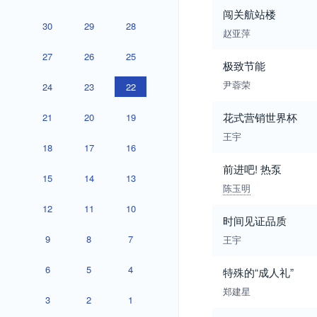
闯关航站楼
30
29
28
赵亚萍
27
26
25
极致节能
尹蓉荣
24
23
22
花式营销世界杯
21
20
19
王宇
18
17
16
前进吧! 热泵
15
14
13
陈玉明
12
11
10
时间见证品质
9
8
7
王宇
6
5
4
特殊的“成人礼”
郑建星
3
2
1