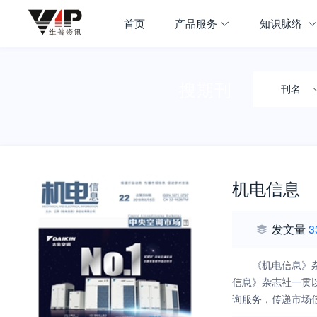
首页
产品服务
知识脉络
搜期刊
刊名
机电信息
发文量
3
《机电信息》
信息》杂志社一贯
询服务，传递市场