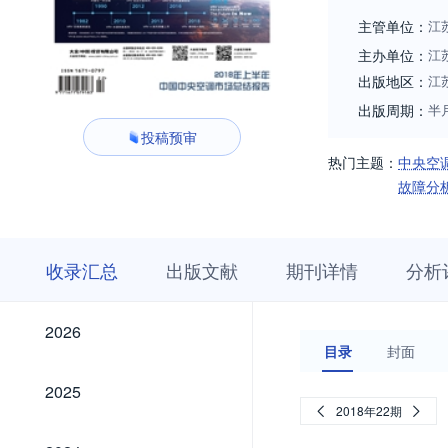
主管单位：
江
主办单位：
江
出版地区：
江
出版周期：
半
投稿预审
热门主题：
中央空
故障分
收
栏
期
收录汇总
出版文献
期刊详情
分析
录
目
刊
汇
浏
详
总
览
情
2026
2026
目录
封面
2025
2025
2018年22期
2024