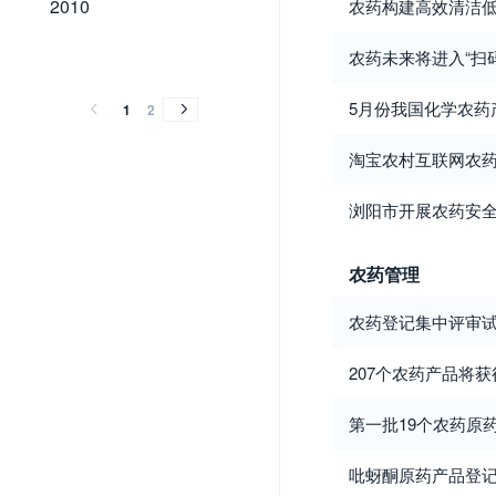
2010
农药构建高效清洁
2009
2008
2007
2006
2005
2004
2003
2002
2001
农药未来将进入“扫
2009
2008
2007
2006
2005
2004
2003
2002
2001
5月份我国化学农药产
1
2
淘宝农村互联网农
浏阳市开展农药安
农药管理
农药登记集中评审
207个农药产品将
第一批19个农药原
吡蚜酮原药产品登