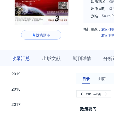
出版地区：
湖
出版周期：
双
别名：
South P
热门主题：
农药使
投稿预审
农药管
收
栏
期
收录汇总
出版文献
期刊详情
分析
录
目
刊
汇
浏
详
总
览
情
2019
2019
目录
封面
2018
2018
2015年3期
2017
2017
政策要闻