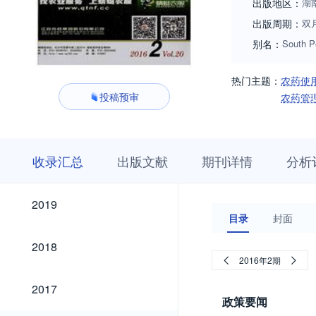
出版地区：
湖
出版周期：
双
别名：
South P
热门主题：
农药使
投稿预审
农药管
收
栏
期
收录汇总
出版文献
期刊详情
分析
录
目
刊
汇
浏
详
总
览
情
2019
2019
目录
封面
2018
2018
2016年2期
2017
2017
政策要闻