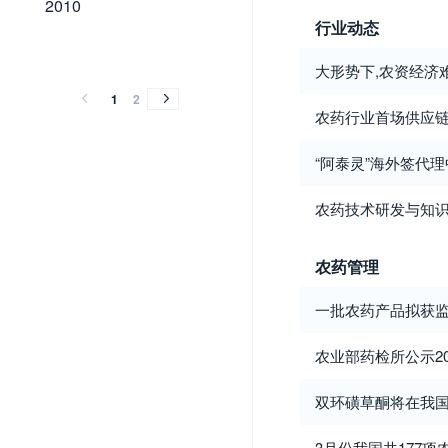
2010
行业动态
2009
2008
2007
2006
2005
2004
2003
2002
2001
2009
2008
2007
2006
2005
2004
2003
2002
2001
大形势下,农资经济难
1
2
农药行业首场供应
“阿泰灵”海外签代
农药技术研发与知
农药管理
一批农药产品拟获
农业部药检所公示2
双环磺草酮将在我
3月份我国共177