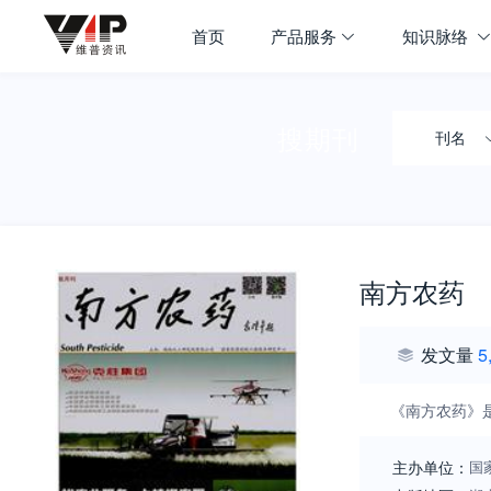
首页
产品服务
知识脉络
搜期刊
刊名
南方农药
发文量
5
《南方农药》
主办单位：
国