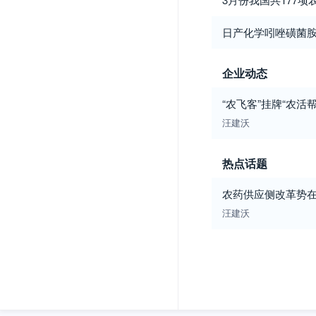
日产化学吲唑磺菌
企业动态
“农飞客”挂牌“农活
汪建沃
热点话题
农药供应侧改革势
汪建沃