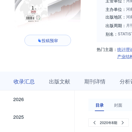
主管单位：
河
主办单位：
河
出版地区：
河
出版周期：
月
别名：
STATIS
投稿预审
热门主题：
统计理
产业结
收
栏
期
收录汇总
出版文献
期刊详情
分析
录
目
刊
汇
浏
详
总
览
情
2026
2026
目录
封面
2025
2025
2020年8期
2024