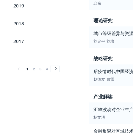
2019
邱东
2019
理论研究
2018
2018
城市等级差异与资源
2017
2017
刘定平
刘培
2016
2015
2014
2013
2012
2011
2010
2009
2008
2007
2006
2005
2004
2003
2002
2001
2000
1999
1998
1997
1996
1995
1994
2016
2015
2014
2013
2012
2011
2010
2009
2008
2007
2006
2005
2004
2003
2002
2001
2000
1999
1998
1997
1996
1995
1994
战略研究
1
2
3
4
后疫情时代中国经
赵德友
曹雷
产业解读
汇率波动对企业生
杨文溥
金融集聚对区域技