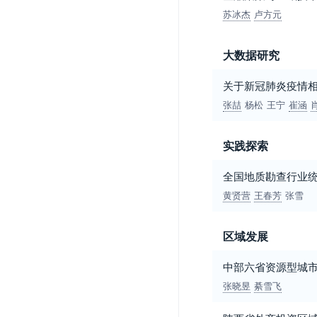
苏冰杰
卢方元
大数据研究
关于新冠肺炎疫情
张喆
杨松
王宁
崔涵
实践探索
全国地质勘查行业
黄贤营
王春芳
张雪
区域发展
中部六省资源型城
张晓昱
綦雪飞