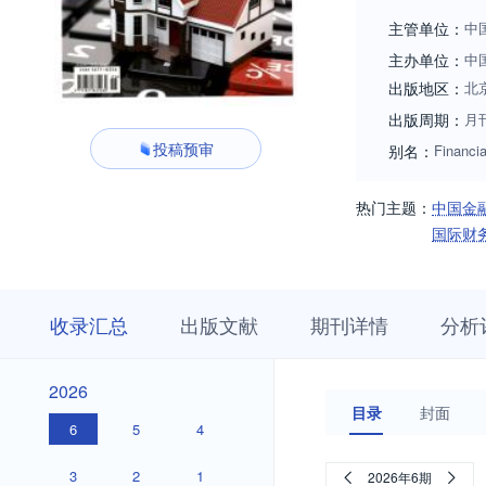
会计工作者提供交
主管单位：
中
主办单位：
中
出版地区：
北
出版周期：
月
投稿预审
别名：
Financi
热门主题：
中国金
国际财
收
栏
期
收录汇总
出版文献
期刊详情
分析
录
目
刊
汇
浏
详
总
览
情
2026
2026
目录
封面
6
5
4
3
2
1
2026年6期