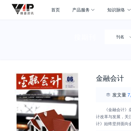
首页
产品服务
知识脉络
搜期刊
刊名
金融会计
发文量
7
《金融会计》
计改革与发展，关
计》始终坚持面向
策、制度、办法和