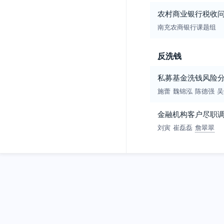
农村商业银行税收
南充农商银行课题组
反洗钱
私募基金洗钱风险
施蕾
魏锦泓
陈德强
吴
金融机构客户尽职
刘寅
崔磊磊
詹翠翠