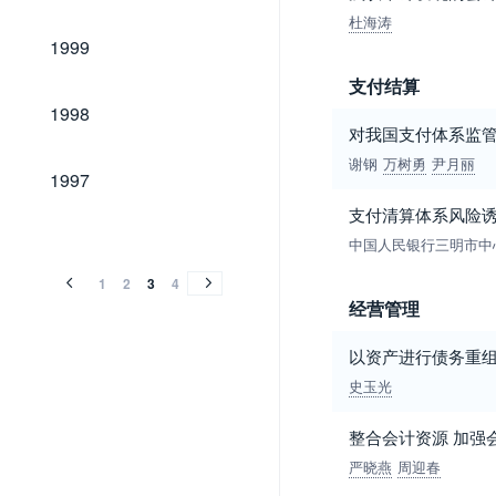
杜海涛
1999
1999
支付结算
1998
1998
对我国支付体系监
谢钢
万树勇
尹月丽
1997
1997
支付清算体系风险
1996
1995
1994
1996
1995
1994
中国人民银行三明市中
1
2
3
4
经营管理
以资产进行债务重
史玉光
整合会计资源 加强
严晓燕
周迎春