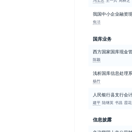
冯宝忠
王一兵
周林芝
我国中小企业融资
焦洁
国库业务
西方国家国库现金
陈颖
浅析国库信息处理
杨竹
人民银行县支行会
建平
陆继英
书昌
霞花
信息披露