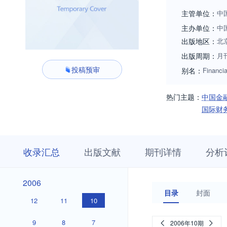
会计工作者提供交
主管单位：
中
主办单位：
中
出版地区：
北
出版周期：
月
投稿预审
别名：
Financi
热门主题：
中国金
国际财
收
栏
期
收录汇总
出版文献
期刊详情
分析
录
目
刊
汇
浏
详
总
览
情
2026
2025
2024
2023
2022
2021
2020
2019
2018
2017
2016
2015
2014
2013
2012
2011
2010
2009
2008
2007
2026
2025
2024
2023
2022
2021
2020
2019
2018
2017
2016
2015
2014
2013
2012
2011
2010
2009
2008
2007
2006
2006
目录
封面
12
11
10
9
8
7
2006年10期