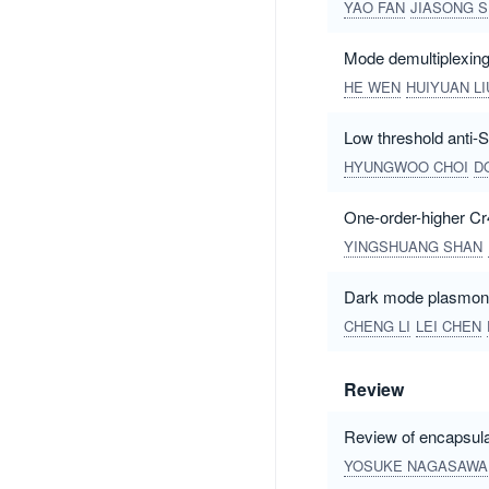
YAO FAN
JIASONG 
Mode demultiplexing 
HE WEN
HUIYUAN LI
Low threshold anti-
HYUNGWOO CHOI
D
One-order-higher Cr
YINGSHUANG SHAN
Dark mode plasmonic
CHENG LI
LEI CHEN
Review
Review of encapsulat
YOSUKE NAGASAWA