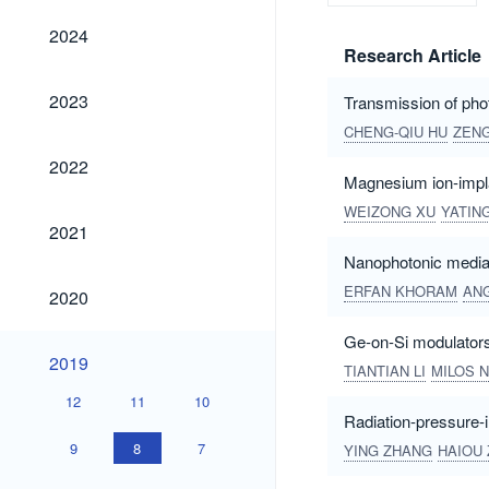
2024
2024
Research Article
2023
2023
Transmission of pho
CHENG-QIU HU
ZENG
2022
2022
Magnesium ion-implant
WEIZONG XU
YATING
2021
2021
Nanophotonic media f
2020
ERFAN KHORAM
AN
2020
Ge-on-Si modulators
2019
2019
TIANTIAN LI
MILOS 
12
11
10
Radiation-pressure-
9
8
7
YING ZHANG
HAIOU