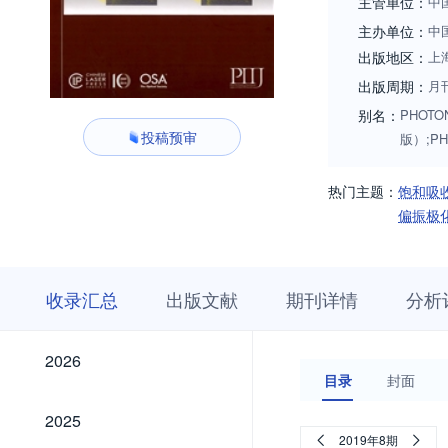
主管单位：
中
主办单位：
中
出版地区：
上
出版周期：
月
别名：
PHOTON
投稿预审
版）;PH
热门主题：
饱和吸
偏振极
收
栏
期
收录汇总
出版文献
期刊详情
分析
录
目
刊
汇
浏
详
总
览
情
2026
2026
目录
封面
2025
2025
2019年8期