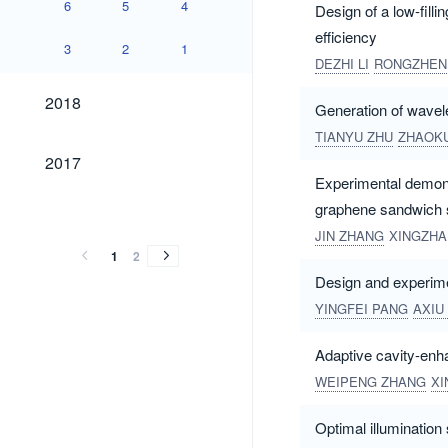
6
5
4
Design of a low-fill
efficiency
3
2
1
DEZHI LI
RONGZHEN
2018
2018
Generation of wavele
TIANYU ZHU
ZHAOK
2017
2017
Experimental demons
2016
2015
2014
2013
graphene sandwich s
2016
2015
2014
2013
JIN ZHANG
XINGZHA
1
2
Design and experimen
YINGFEI PANG
AXIU
Adaptive cavity-en
WEIPENG ZHANG
XI
Optimal illumination