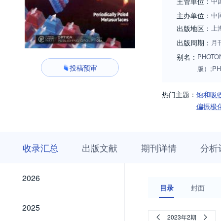
主管单位：
中
主办单位：
中
出版地区：
上
出版周期：
月
别名：
PHOTON
投稿预审
版）;PH
热门主题：
饱和吸
偏振极
收
栏
期
收录汇总
出版文献
期刊详情
分析
录
目
刊
汇
浏
详
总
览
情
2026
2026
目录
封面
2025
2025
2023年2期