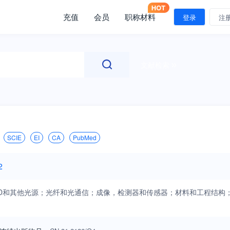
充值
会员
职称材料
登录
注
文献检索
SCIE
EI
CA
PubMed
2
D和其他光源；光纤和光通信；成像，检测器和传感器；材料和工程结构