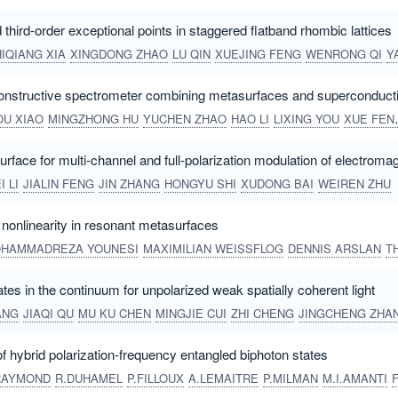
hird-order exceptional points in staggered flatband rhombic lattices
IQIANG XIA
XINGDONG ZHAO
LU QIN
XUEJING FENG
WENRONG QI
YAJING JI
onstructive spectrometer combining metasurfaces and superconducti
OU XIAO
MINGZHONG HU
YUCHEN ZHAO
HAO LI
LIXING YOU
XUE FENG
face for multi-channel and full-polarization modulation of electroma
 LI
JIALIN FENG
JIN ZHANG
HONGYU SHI
XUDONG BAI
WEIREN ZHU
 nonlinearity in resonant metasurfaces
HAMMADREZA YOUNESI
MAXIMILIAN WEISSFLOG
DENNIS ARSLAN
THOMAS PERT
es in the continuum for unpolarized weak spatially coherent light
ANG
JIAQI QU
MU KU CHEN
MINGJIE CUI
ZHI CHENG
JINGCHENG ZHAN
f hybrid polarization-frequency entangled biphoton states
RAYMOND
R.DUHAMEL
P.FILLOUX
A.LEMAITRE
P.MILMAN
M.I.AMANTI
F.BAB