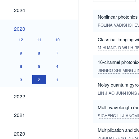
2024
2024
Nonlinear photonics
POLINA VABISHCHE
2023
2023
Classical imaging wi
12
11
10
M.HUANG
D.WU
H.R
9
8
7
16-channel photonic–
6
5
4
JINGBO SHI
MING JI
3
2
1
Noisy quantum gyr
LIN JIAO
JUN-HONG 
2022
2022
Multi-wavelength rand
2021
2021
SICHENG LI
JIANGM
Multiplication and d
2020
2020
ZISHUAI ZENG
ZIHA