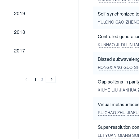
2019
2019
Self-synchronized te
YULONG CAO
ZHEN
2018
2018
Controlled generatio
KUNHAO JI
DI LIN
IA
2017
2017
Blazed subwavelengt
2016
2015
2014
2013
2016
2015
2014
2013
RONGXIANG GUO
S
1
2
Gap solitons in pari
XIUYE LIU
JIANHUA 
Virtual metasurface
RUICHAO ZHU
JIAF
Super-resolution c
LEI YUAN
QIANG SO