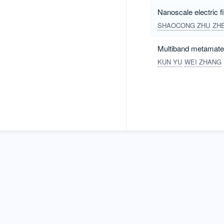
Nanoscale electric f
SHAOCONG ZHU
ZH
Multiband metamateri
KUN YU
WEI ZHANG