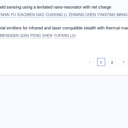
ield sensing using a levitated nano-resonator with net charge
ENHAI FU
XIAOWEN GAO
CUIHONG LI
ZHIMING CHEN
YINGYING WANG
al emitters for infrared and laser compatible stealth with thermal m
MENGDAN QIAN
PENG SHEN
YUFANG LIU
1
2