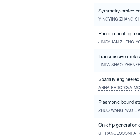
Symmetry-protected t
YINGYING ZHANG
SH
Photon counting rec
JINGYUAN ZHENG
Y
Transmissive metasur
LINDA SHAO
ZHENFEI
Spatially engineered
ANNA FEDOTOVA
MO
Plasmonic bound stat
ZHUO WANG
YAO LI
On-chip generation o
S.FRANCESCONI
A.