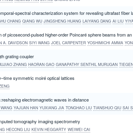
mporal-spectral characterization system for revealing ultrafast fiber
GHU CHANG
QIANG WU
JINGSHENG HUANG
LAIYANG DANG
AI LIU
YIYANG LU
n of picosecond-pulsed higher-order Poincaré sphere beams from an y
N A. DAVIDSON
SIYI WANG
JOEL CARPENTER
YOSHIMICHI AMMA
YONGMIN JUNG
h grating coupler
HUJIAO ZHANG
HAORAN GAO
GANAPATHY SENTHIL MURUGAN
TIEGEN LI
ty–time symmetric moiré optical lattices
ZENG
s:reshaping electromagnetic waves in distance
U WANG
YAJUAN HAN
YUXIANG JIA
TONGHAO LIU
TIANSHUO QIU
SAI SUI
omputed tomography imaging spectrometry
NG
HECONG LIU
KEVIN HEGGARTY
WEIWEI CAI