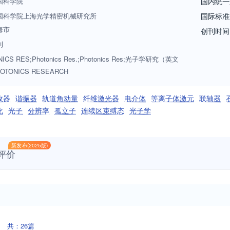
国科学院
国内统一
国科学院上海光学精密机械研究所
国际标准
海市
创刊时间
刊
ICS RES;Photonics Res.;Photonics Res;光子学研究（英文
OTONICS RESEARCH
收器
谐振器
轨道角动量
纤维激光器
电介体
等离子体激元
联轴器
化
光子
分辨率
孤立子
连续区束缚态
光子学
新发布(2025版)
评价
共：26篇