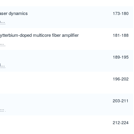
 laser dynamics
173-180
O
LIGANG HUANG
WEI HUANG
LEI GAO
TAO ZHU
tterbium-doped multicore fiber amplifier
181-188
MASSIMILIANO GUASONI
DAVID J. RICHARDSON
189-195
U
ZHENZHOU CHENG
196-202
203-211
YONGFENG LI
MINGBAO YAN
SHAOBO QU
CHENG-WEI QIU
212-224