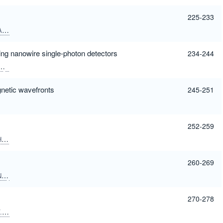
225-233
ANG
HAI LU
DAOHONG SONG
LIQIN TANG
ZUNLUE ZHU
WUMIN
ng nanowire single-photon detectors
234-244
FANG LIU
KAIYU CUI
YIDONG HUANG
WEI ZHANG
gnetic wavefronts
245-251
252-259
SCH
ISABELLE STAUDE
FRANK SETZPFANDT
260-269
G
JIN YAO
SHUFAN CHEN
DIN PING TSAI
CHANGYUAN YU
270-278
OUX
S.DUCCI