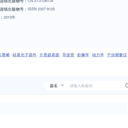
连续出版物号：
CN
31-2126/O4
连续出版物号
：
ISSN
2327-9125
：
2013年
石墨烯
硅基光子器件
介质超表面
导波管
影像学
动力学
干涉测量仪