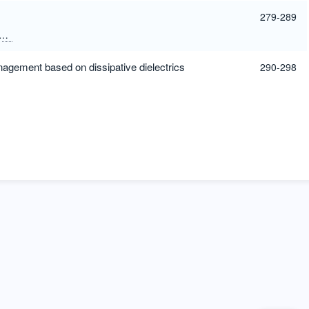
279-289
XINGFAN CHEN
HUIZHU HU
anagement based on dissipative dielectrics
290-298