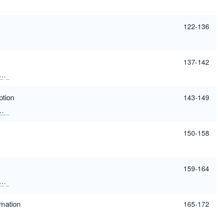
122-136
137-142
J.E.SIPE
M.LISCIDINI
A.C.PEACOCK
ption
143-149
JIANGRUI DENG
RUIXUAN CHEN
CHANGHAO HAN
NAN QI
XINGJUN W
150-158
159-164
PU ZHOU
rmation
165-172