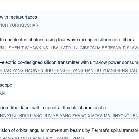
 with metasurfaces
VICH
YURI KIVSHAR
th undetected photons using four-wave mixing in silicon core fibers
EN
L.SHEN
T.W.HAWKINS
J.BALLATO
U.J.GIBSON
M.BERESNA
R.SLAVíK
electric co-designed silicon transmitter with ultra-low power consum
N
TAO YANG
HAOWEN SHU
FENGHE YANG
HAN LIU
YUANSHENG TAO
oscope
AN
om fiber laser with a spectral-flexible characteristic
ING XU
JUNRUI LIANG
JUN YE
YANG ZHANG
XIAOYA MA
JINYONG LENG
ivision of orbital angular momentum beams by Fermat's spiral transfo
O PANG
KEMING PAN
JIA XU
DAOMU ZHAO