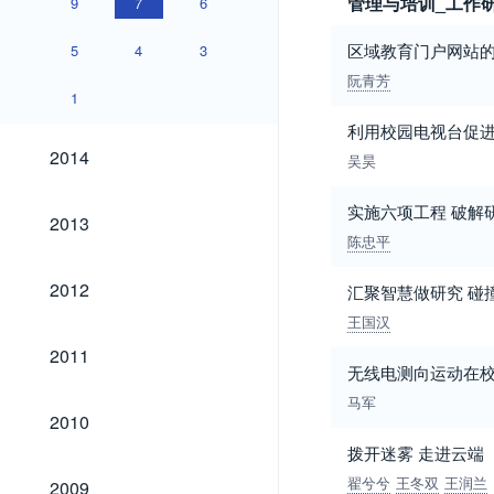
管理与培训_工作
9
7
6
区域教育门户网站
5
4
3
阮青芳
1
利用校园电视台促
2014
2014
吴昊
实施六项工程 破解
2013
2013
陈忠平
2012
2012
汇聚智慧做研究 碰
王国汉
2011
2011
无线电测向运动在
马军
2010
2010
拨开迷雾 走进云端
2009
翟兮兮
王冬双
王润兰
2009