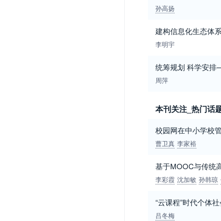
孙高扬
建构信息化生态体系
李明宇
统筹规划 科学安排
周萍
本刊关注_热门话
校园网在中小学校
曹卫真
李家裕
基于MOOC与传统
李彩霞
沈加敏
孙韩琼
“云课程”时代个体
吕冬梅