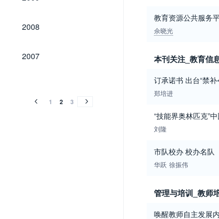
教育资源公共服务
2008
2008
佘晓光
2007
2007
本刊关注_教育信
2006
2005
2004
2003
2002
2006
2005
2004
2003
2002
订承诺书 出台“禁补
郑培进
1
2
3
“技能界奥林匹克”
刘隆
市队校办 校办名队
华跃
徐振伟
管理与培训_教师
唤醒教师自主发展内