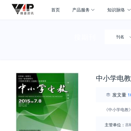
首页
产品服务
知识脉络
搜期刊
刊名
中小学电教
发文量
1
《中小学电教
主管单位：
吉