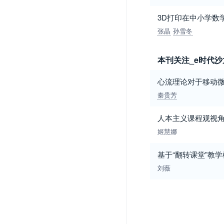
3D打印在中小学数
张晶
孙雪冬
本刊关注_e时代沙
心流理论对于移动
秦贵芳
人本主义课程观视
姬慧娜
基于“翻转课堂”教
刘薇