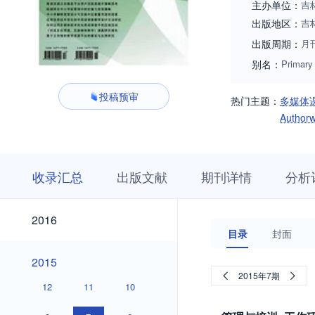
主办单位：
吉
出版地区：
吉
出版周期：
月
别名：
Primary
投稿预审
热门主题：
多媒体
Autho
收
栏
期
收录汇总
出版文献
期刊详情
分析
录
目
刊
汇
浏
详
总
览
情
2026
2025
2024
2023
2022
2021
2020
2019
2018
2017
2026
2025
2024
2023
2022
2021
2020
2019
2018
2017
2016
2016
目录
封面
2015
2015
2015年7期
12
11
10