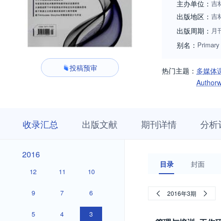
主办单位：
吉
出版地区：
吉
出版周期：
月
别名：
Primary
投稿预审
热门主题：
多媒体
Autho
收
栏
期
收录汇总
出版文献
期刊详情
分析
录
目
刊
汇
浏
详
总
览
情
2026
2025
2024
2023
2022
2021
2020
2019
2018
2017
2026
2025
2024
2023
2022
2021
2020
2019
2018
2017
2016
2016
目录
封面
12
11
10
9
7
6
2016年3期
5
4
3