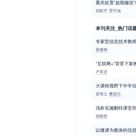
重庆处置“超期服役
胡航宇
贾宇涵
本刊关注_热门话
专家型信息技术教
黄建锋
“互联网+”背景下
卢美杏
大课程视野下中学
曾维义
桑国元
浅析实施翻转课堂
胡晓密
以微课为载体的信