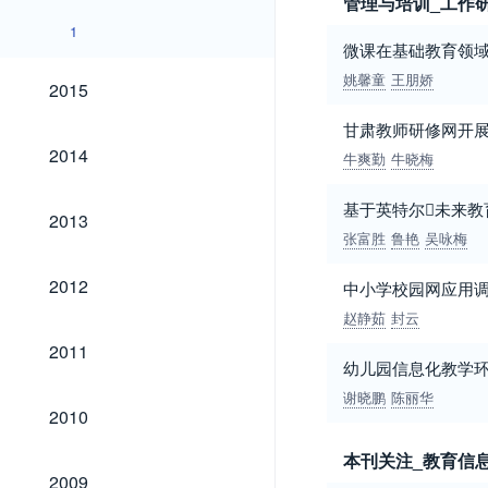
管理与培训_工作
1
微课在基础教育领
2015
姚馨童
王朋娇
2015
甘肃教师研修网开展
2014
2014
牛爽勤
牛晓梅
基于英特尔未来
2013
2013
张富胜
鲁艳
吴咏梅
2012
2012
中小学校园网应用
赵静茹
封云
2011
2011
幼儿园信息化教学
谢晓鹏
陈丽华
2010
2010
本刊关注_教育信
2009
2009