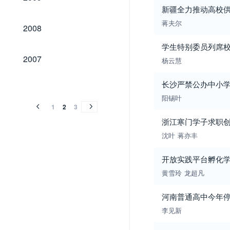
新疆全力推动高校
2008
蒋夫尔
2008
学生特别委员列席
2007
2007
杨云慧
2006
2005
2004
2003
2002
2006
2005
2004
2003
2002
长沙严禁公办中小
阳锡叶
1
2
3
浙江寒门学子求职
沈叶
蒋亦丰
开放实践平台孵化
黄雪玲
龙超凡
河南普通高中今年
李见新