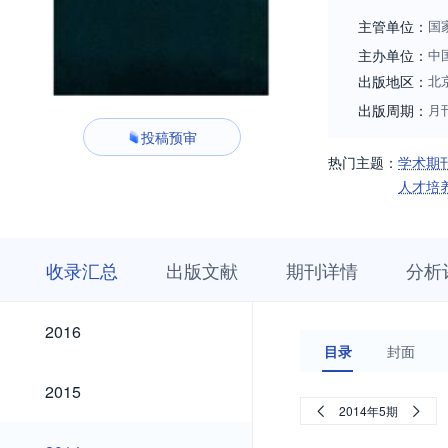
主管单位：
国
主办单位：
中
出版地区：
北
出版周期：
月
投稿预审
热门主题：
学术期
人才培
收
栏
期
收录汇总
出版文献
期刊详情
分析
录
目
刊
汇
浏
详
总
览
情
2026
2025
2024
2023
2022
2021
2020
2019
2018
2017
2026
2025
2024
2023
2022
2021
2020
2019
2018
2017
2016
2016
目录
封面
2015
2015
2014年5期
2014