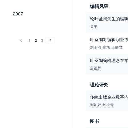
编辑风采
2007
2007
论叶圣陶先生的编
2006
2005
2004
2003
2002
吴平
2006
2005
2004
2003
2002
叶圣陶对编辑职业“
1
2
3
刘玉清
张旭
王丽君
叶圣陶编辑理念在
唐银辉
理论研究
传统出版企业数字
刘灿姣
钟小青
图书