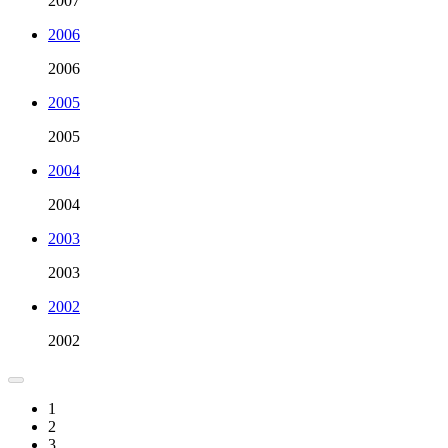
2007
2006
2006
2005
2005
2004
2004
2003
2003
2002
2002
1
2
3