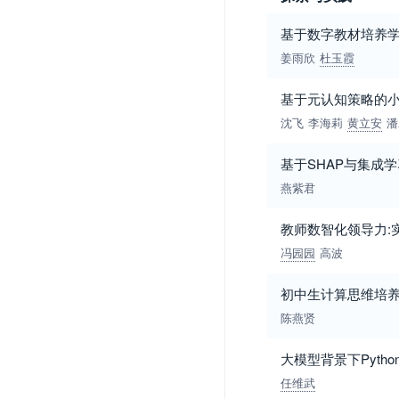
基于数字教材培养
姜雨欣
杜玉霞
基于元认知策略的
沈飞
李海莉
黄立安
潘
基于SHAP与集成
燕紫君
教师数智化领导力:
冯园园
高波
初中生计算思维培
陈燕贤
大模型背景下Pyt
任维武