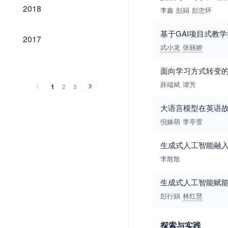
2018
2018
李鑫
彭娟
彭忠怀
基于GAI项目式教
2017
2017
武小龙
张丽娇
2016
2015
2014
2013
2012
2011
2010
2009
2008
2007
2006
2005
2004
2003
2016
2015
2014
2013
2012
2011
2010
2009
2008
2007
2006
2005
2004
2003
面向学习方式转变的
薛端斌
谭芳
1
2
3
大语言模型在英语
倪姝萌
李亭萱
生成式人工智能融
李散散
生成式人工智能赋
彭行娟
林红慧
探索与实践