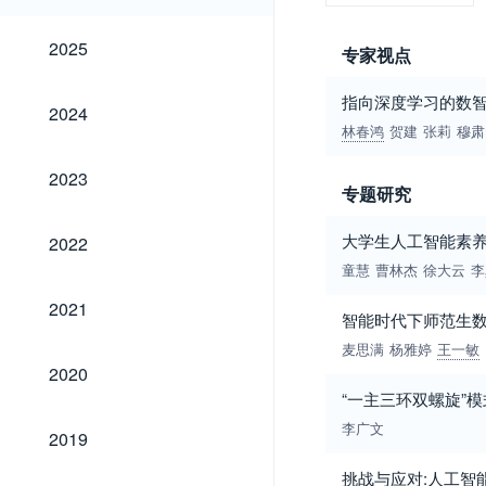
2025
2025
专家视点
指向深度学习的数
2024
2024
林春鸿
贺建
张莉
穆肃
2023
2023
专题研究
2022
大学生人工智能素养
2022
童慧
曹林杰
徐大云
李
2021
2021
智能时代下师范生
麦思满
杨雅婷
王一敏
2020
2020
“一主三环双螺旋”
2019
李广文
2019
挑战与应对:人工智