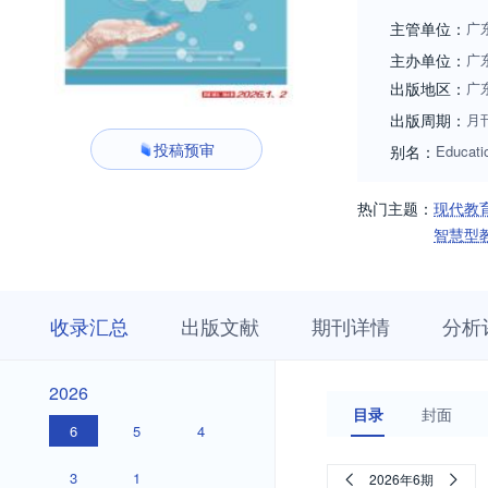
主管单位：
广
主办单位：
广
出版地区：
广
出版周期：
月
投稿预审
别名：
Educati
热门主题：
现代教
智慧型
收
栏
期
收录汇总
出版文献
期刊详情
分析
录
目
刊
汇
浏
详
总
览
情
2026
2026
目录
封面
6
5
4
3
1
2026年6期