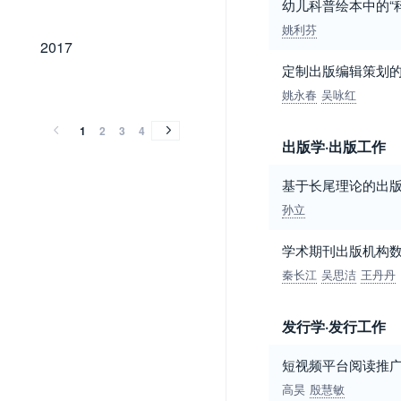
幼儿科普绘本中的“
姚利芬
2017
2017
定制出版编辑策划
2016
2015
2014
2013
2012
2011
2010
2009
2008
2007
2006
2005
2004
2003
2002
2001
2000
1999
1998
1997
1996
1995
1994
2016
2015
2014
2013
2012
2011
2010
2009
2008
2007
2006
2005
2004
2003
2002
2001
2000
1999
1998
1997
1996
1995
1994
姚永春
吴咏红
1
2
3
4
出版学·出版工作
基于长尾理论的出版
孙立
学术期刊出版机构
秦长江
吴思洁
王丹丹
发行学·发行工作
短视频平台阅读推广的
高昊
殷慧敏