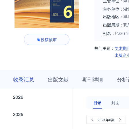
主管单位：
湖
主办单位：
湖
出版地区：
湖
出版周期：
双
别名：
Publishi
投稿预审
热门主题：
学术期
出版企
收
栏
期
收录汇总
出版文献
期刊详情
分析
录
目
刊
汇
浏
详
总
览
情
2026
2026
目录
封面
2025
2025
2021年6期
2024