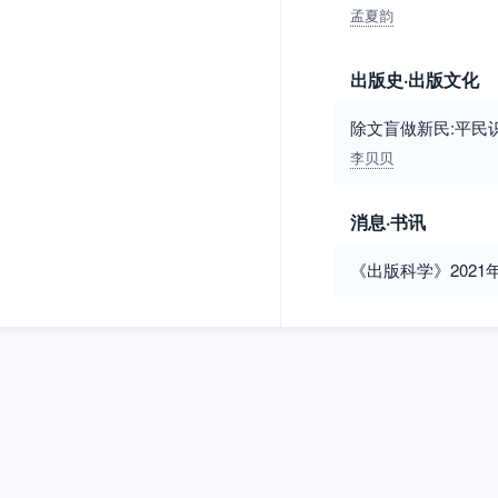
孟夏韵
出版史·出版文化
除文盲做新民:平民识字
李贝贝
消息·书讯
《出版科学》2021