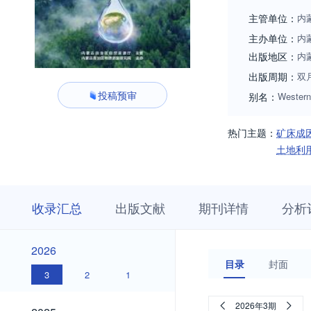
主管单位：
内
主办单位：
内
出版地区：
内
出版周期：
双
投稿预审
别名：
Western
热门主题：
矿床成
土地利
收
栏
期
收录汇总
出版文献
期刊详情
分析
录
目
刊
汇
浏
详
总
览
情
2026
2026
目录
封面
3
2
1
2025
2026年3期