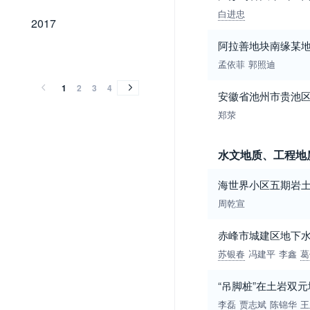
白进忠
2017
2017
阿拉善地块南缘某
2016
2015
2014
2013
2012
2011
2010
2009
2008
2007
2006
2005
2004
2002
2001
2000
1999
1998
1997
1996
1995
1994
2016
2015
2014
2013
2012
2011
2010
2009
2008
2007
2006
2005
2004
2002
2001
2000
1999
1998
1997
1996
1995
1994
孟依菲
郭照迪
1
2
3
4
安徽省池州市贵池
郑荥
水文地质、工程地
海世界小区五期岩
周乾宣
赤峰市城建区地下
苏银春
冯建平
李鑫
葛
“吊脚桩”在土岩双
李磊
贾志斌
陈锦华
王