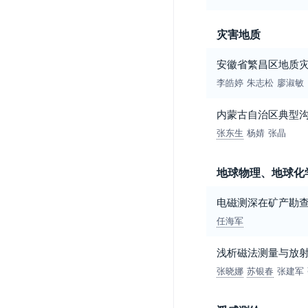
灾害地质
安徽省繁昌区地质
李皓婷
朱志松
廖淑敏
内蒙古自治区典型
张东生
杨婧
张晶
地球物理、地球化
电磁测深在矿产勘
任海军
浅析磁法测量与放
张晓娜
苏银春
张建军