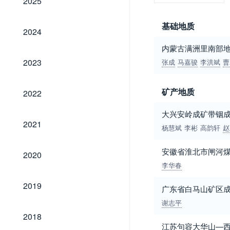
2025
基础地质
2024
2024
内蒙古满洲里南部
2023
2023
张成
马嘉骏
李洪斌
曹
2022
矿产地质
2022
大兴安岭成矿带铟
2021
2021
杨慧斌
李彬
高韵轩
赵
2020
安徽省淮北市闸河
2020
李华春
2019
2019
广东省白马山矿区
谢志平
2018
2018
江苏句容大华山—