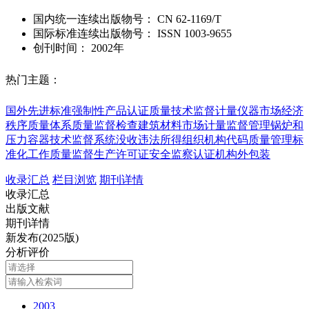
国内统一连续出版物号：
CN
62-1169/T
国际标准连续出版物号
：
ISSN
1003-9655
创刊时间：
2002年
热门主题：
国外先进标准
强制性产品认证
质量技术监督
计量仪器
市场经济
秩序
质量体系
质量监督检查
建筑材料市场
计量监督管理
锅炉和
压力容器
技术监督系统
没收违法所得
组织机构代码
质量管理
标
准化工作
质量监督
生产许可证
安全监察
认证机构
外包装
收录汇总
栏目浏览
期刊详情
收录汇总
出版文献
期刊详情
新发布(2025版)
分析评价
2003