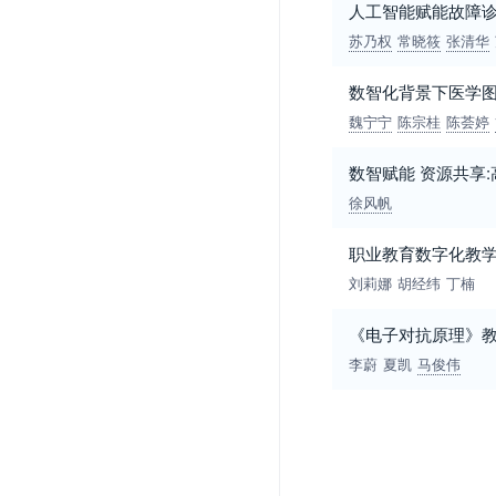
人工智能赋能故障
苏乃权
常晓筱
张清华
数智化背景下医学
魏宁宁
陈宗桂
陈荟婷
数智赋能 资源共享
徐风帆
职业教育数字化教
刘莉娜
胡经纬
丁楠
《电子对抗原理》
李蔚
夏凯
马俊伟