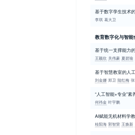
基于数字孪生技术
李琪
葛大卫
教育数字化与智能
基于统一支撑能力
王颖欣
关伟豪
夏碧瑜
基于智慧教室的人
刘金娜
郑卫
陆红梅
张
“人工智能+专业”
何祎金
叶宇鹏
AI赋能无机材料学
桂阳海
郭智荣
王焕新