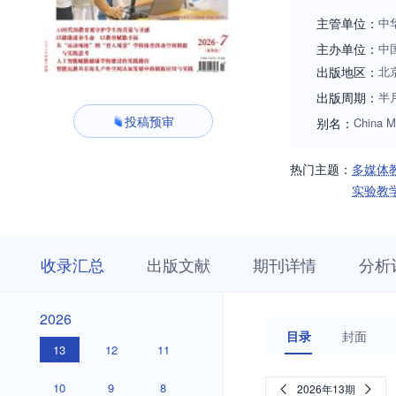
主管单位：
中
主办单位：
中
出版地区：
北
出版周期：
半
投稿预审
别名：
China M
热门主题：
多媒体
实验教
收
栏
期
收录汇总
出版文献
期刊详情
分析
录
目
刊
汇
浏
详
总
览
情
2026
2026
目录
封面
13
12
11
10
9
8
2026年13期