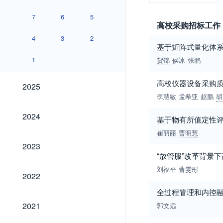
7
6
5
高校采购招标工作
4
3
2
基于矩阵式量化体
1
贺锦
侯冰
张鹏
2025
高校仪器设备采购
2025
李慧敏
孟希亚
赵鹏
胡
2024
2024
基于物有所值定性
崔丽丽
曹明慧
2023
2023
“放管服”改革背景
刘福平
曹雯彤
2022
2022
全过程管理和内控
2021
2021
郭文远