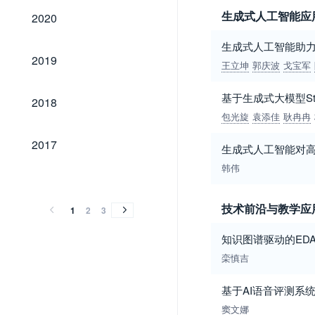
2020
生成式人工智能应
2020
生成式人工智能助
2019
2019
王立坤
郭庆波
戈宝军
2018
基于生成式大模型Sta
2018
包光旋
袁添佳
耿冉冉
2017
2017
生成式人工智能对
韩伟
2016
2015
2014
2013
2012
2011
2010
2009
2008
2007
2006
2005
2004
2003
2002
2001
2016
2015
2014
2013
2012
2011
2010
2009
2008
2007
2006
2005
2004
2003
2002
2001
技术前沿与教学应
1
2
3
知识图谱驱动的ED
栾慎吉
基于AI语音评测系
窦文娜