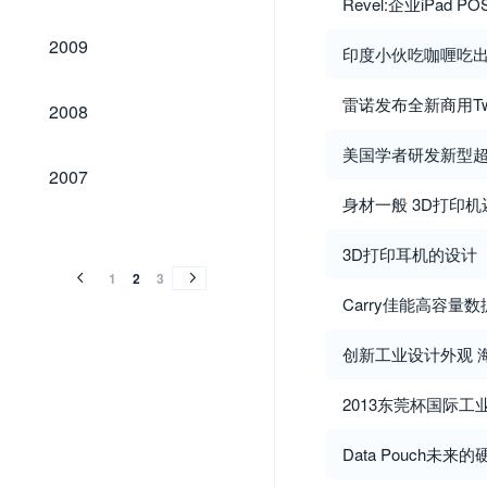
Revel:企业iPad P
2009
2009
印度小伙吃咖喱吃出
2008
雷诺发布全新商用Twiz
2008
美国学者研发新型超
2007
2007
身材一般 3D打印
2006
2005
2006
2005
3D打印耳机的设计
1
2
3
Carry佳能高容量
创新工业设计外观 海
2013东莞杯国际
Data Pouch未来