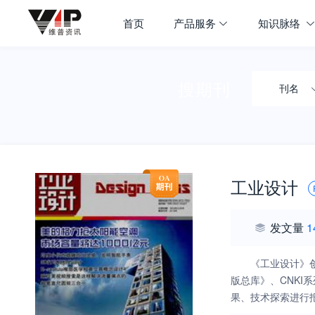
首页
产品服务
知识脉络
搜期刊
刊名
工业设计
发文量
1
《工业设计》
版总库》、CNK
果、技术探索进行
流的平台。在20