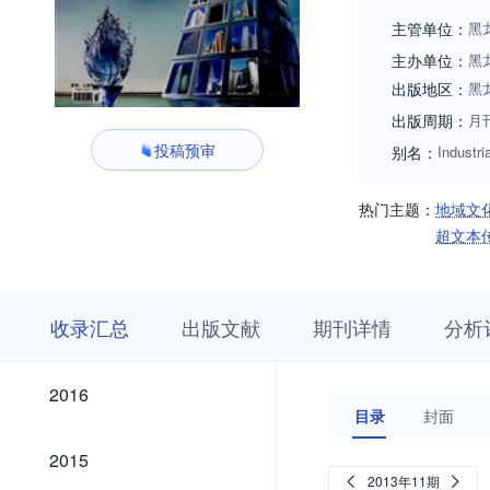
和创意工作者提供
主管单位：
黑
计案例、方法、经
主办单位：
黑
出版地区：
黑
出版周期：
月
投稿预审
别名：
Industri
热门主题：
地域文
超文本
收
栏
期
收录汇总
出版文献
期刊详情
分析
录
目
刊
汇
浏
详
总
览
情
2026
2025
2024
2023
2022
2021
2020
2019
2018
2017
2026
2025
2024
2023
2022
2021
2020
2019
2018
2017
2016
2016
目录
封面
2015
2015
2013年11期