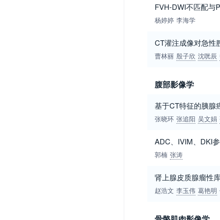
FVH-DWI不匹配
杨婷婷
李海学
CT灌注成像对急性
曹林丽
殷子欣
沈咣辰
腹部影像学
基于CT特征的胰腺
张晓环
张追阳
吴文娟
ADC、IVIM、D
郭楠
张涛
肾上腺皮质腺瘤性库
赵浩文
李玉伟
葛艳明
骨骼肌肉影像学