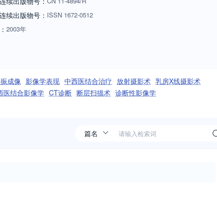
连续出版物号：
CN
11-4894/R
连续出版物号
：
ISSN
1672-0512
：
2003年
共振成像
影像学表现
中西医结合治疗
放射摄影术
乳房X线摄影术
西医结合影像学
CT诊断
断层扫描术
诊断性影像学