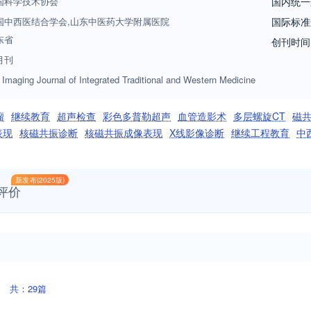
国科学技术协会
国内统一
国中西医结合学会,山东中医药大学附属医院
国际标准
东省
创刊时间
月刊
Imaging Journal of Integrated Traditional and Western Medicine
瘤
继续教育
超声检查
彩色多普勒超声
血管造影术
多层螺旋CT
磁
表现
核磁共振诊断
核磁共振成像表现
X线影像诊断
继续工程教育
中
新发布(2025版)
评价
共：29篇