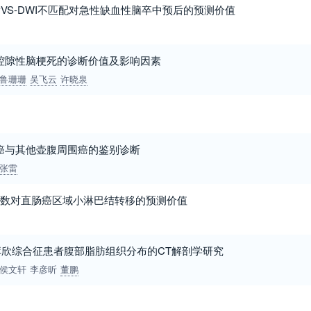
与PVS-DWI不匹配对急性缺血性脑卒中预后的预测价值
腔隙性脑梗死的诊断价值及影响因素
鲁珊珊
吴飞云
许晓泉
癌与其他壶腹周围癌的鉴别诊断
张雷
KI参数对直肠癌区域小淋巴结转移的预测价值
欣综合征患者腹部脂肪组织分布的CT解剖学研究
侯文轩
李彦昕
董鹏