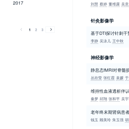
2017
2017
刘慧
蔡婷
董维露
吴意
2016
2015
2014
2013
2012
2011
2010
2009
2008
2007
2006
2005
2004
2003
2016
2015
2014
2013
2012
2011
2010
2009
2008
2007
2006
2005
2004
2003
针灸影像学
1
2
3
基于DTI探讨针刺
李静
吴泳儿
王中秋
神经影像学
静息态fMRI对脊
丛欣莹
张红霞
袁媛
于
维持性血液透析伴
秦梦
邱翔
张和平
吴宇
老年终末期肾病患
钱玉
顾美玲
朱玉强
胡