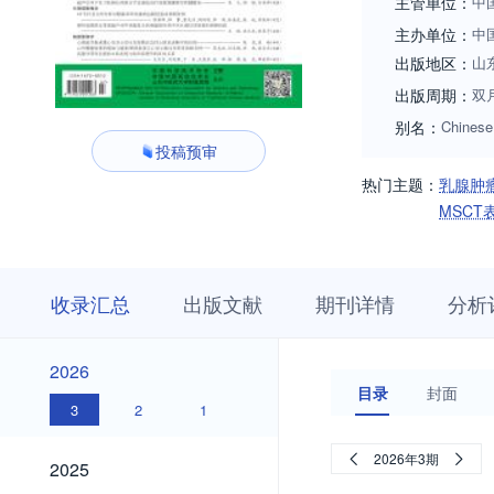
主管单位：
中
主办单位：
中
出版地区：
山
出版周期：
双
别名：
Chinese 
投稿预审
热门主题：
乳腺肿
MSCT
收
栏
期
收录汇总
出版文献
期刊详情
分析
录
目
刊
汇
浏
详
总
览
情
2026
2026
目录
封面
3
2
1
2025
2026年3期
2025