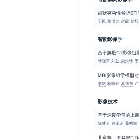
齿状突急性骨折ST
王凤
张博龙
赵欣
刘毅
智能影像学
基于脾脏CT影像组
韩晓宇
刘兰
梁永锋
于
MRI影像组学模型
李铭
杨曜铭
夏旭东
卢
影像技术
基于深度学习的上腹
陈林玉
谷宗运
葛明鑫
儿童胸、腹盆部CT