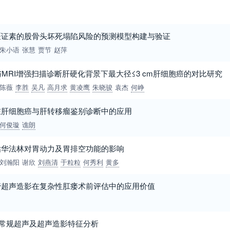
医证素的股骨头坏死塌陷风险的预测模型构建与验证
朱小语
张慧
贾节
赵萍
造影与MRI增强扫描诊断肝硬化背景下最大径≤3 cm肝细胞癌的对比研究
陈薇
李胜
吴凡
高月求
黄凌鹰
朱晓骏
袁杰
何峥
在肝细胞癌与肝转移瘤鉴别诊断中的应用
何俊璇
谯朗
估华法林对胃动力及胃排空功能的影响
刘瀚阳
谢欣
刘燕清
于粒粒
何秀利
黄多
管超声造影在复杂性肛瘘术前评估中的应用价值
的常规超声及超声造影特征分析