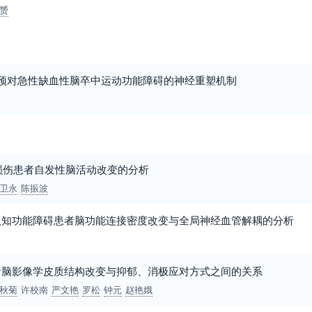
赟
干预对急性缺血性脑卒中运动功能障碍的神经重塑机制
髓损伤患者自发性脑活动改变的分析
卫永
陈振波
认知功能障碍患者脑功能连接密度改变与全局神经血管解耦的分析
者脑影像学皮质结构改变与抑郁、消极应对方式之间的关系
秋菊
许校南
严文艳
罗松
钟元
赵艳娥