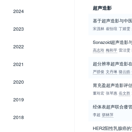
超声造影
2024
2024
基于超声造影与中
2023
2023
宋茂林
崔怡瑄
丁婧雯
Sonazoid超声
2022
2022
高志玲
梅和平
雷洁雯
2021
超分辨率超声造影
2021
严骄俊
文丹琳
骆云皓
2020
2020
胃充盈超声造影评
董玲宏
张琴惠
岳文胜
2019
2019
经体表超声联合瘘
2018
李超
骈林萍
2018
HER2阳性乳腺癌