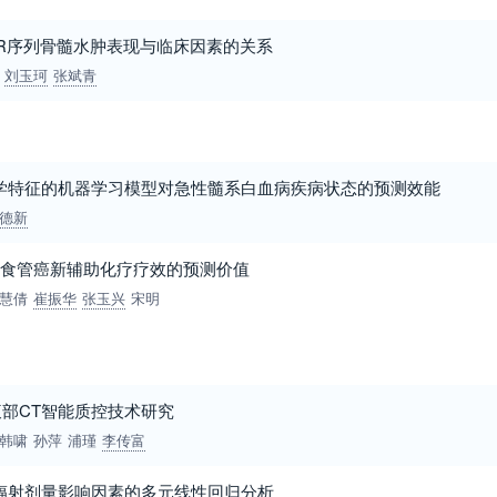
IR序列骨髓水肿表现与临床因素的关系
刘玉珂
张斌青
学特征的机器学习模型对急性髓系白血病疾病状态的预测效能
德新
对食管癌新辅助化疗疗效的预测价值
慧倩
崔振华
张玉兴
宋明
部CT智能质控技术研究
韩啸
孙萍
浦瑾
李传富
辐射剂量影响因素的多元线性回归分析