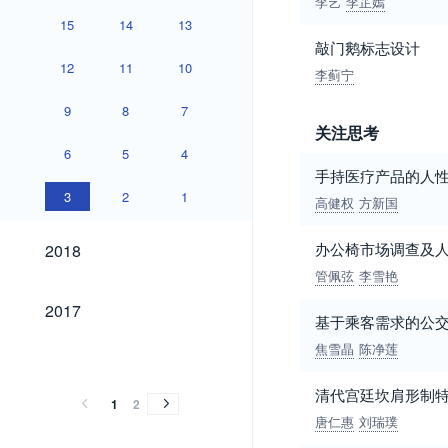
李艺
李芷嫣
15
14
13
敲门鹅标志设计
12
11
10
李蓟宁
9
8
7
关注思考
6
5
4
手持医疗产品的人
3
2
1
高健权
方新国
2018
办公椅市场调查及
2018
管佩弦
李雪艳
2017
2017
基于乘客需求的公
焦雪晶
陈净莲
2016
2015
2014
2013
2012
2011
2010
2006
2005
2004
2016
2015
2014
2013
2012
2011
2010
2006
2005
2004
清代宫廷坎肩形制
1
2
唐仁惠
刘瑞璞