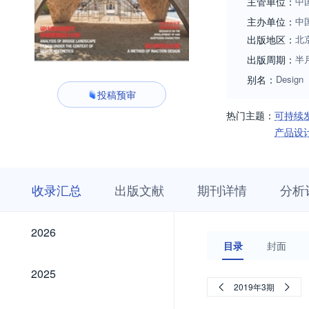
主管单位：
中
主办单位：
中
出版地区：
北
出版周期：
半
别名：
Design
投稿预审
热门主题：
可持续
产品设
收
栏
期
收录汇总
出版文献
期刊详情
分析
录
目
刊
汇
浏
详
总
览
情
2026
2026
目录
封面
2025
2025
2019年3期
2024