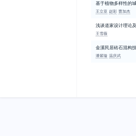
基于植物多样性的
王立亚
赵彩
曹加杰
浅谈道家设计理论
王雪薇
金溪民居砖石混构
潘紫璇
温庆武