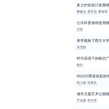
多士炉的设计发展
樊敏达
黄军花
董瑞强
公共科普场馆使用移
付蓉
美学视角下西方大
张雪姣
时代语境下的静态
杨剑
GUCCI男装色彩
熊小娇
张康夫
城市主题艺术公园
尹凌馨
郭剑英