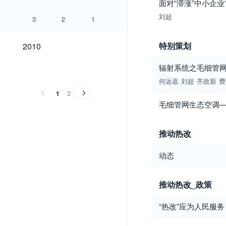
面对“滞涨”中小企业
刘超
3
2
1
2010
特别策划
2010
2009
2008
2007
2006
2005
2004
2003
2002
辐射系统之毛细管
2009
2008
2007
2006
2005
2004
2003
2002
何远嘉
刘超
齐政新
费
1
2
毛细管网生态空调
推动热改
动态
推动热改_政策
“热改”应为人民服务