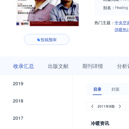
别名：
Heating 
热门主题：
中央空
供暖热
投稿预审
收
栏
期
收录汇总
出版文献
期刊详情
分析
录
目
刊
汇
浏
详
总
览
情
2019
2019
目录
封面
2018
2018
2011年9期
2017
2017
冷暖资讯