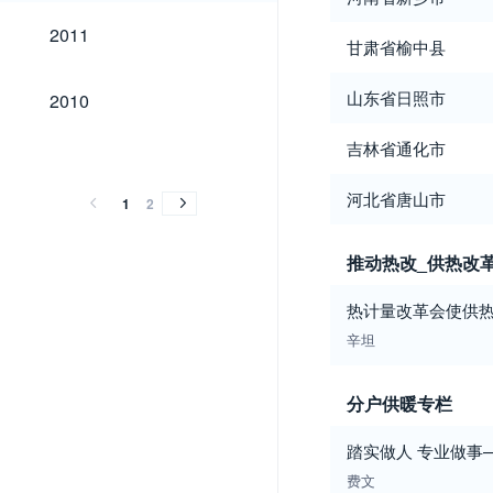
2011
2011
甘肃省榆中县
2010
山东省日照市
2010
2009
2008
2007
2006
2005
2004
2003
2002
吉林省通化市
2009
2008
2007
2006
2005
2004
2003
2002
河北省唐山市
1
2
推动热改_供热改
热计量改革会使供热
辛坦
分户供暖专栏
踏实做人 专业做事
费文