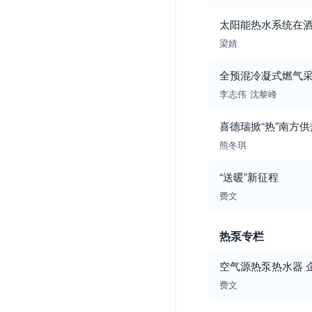
太阳能热水系统在
梁婧
全预混冷凝式燃气
李志伟
沈黎峰
喜德瑞掀“热”南方
熊冬琪
“送暖”新征程
费文
热泵专栏
空气源热泵热水器 企
费文