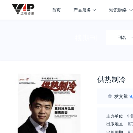
首页
产品服务
知识脉络
搜期刊
刊名
供热制冷
发文量
9
主办单位：
中
出版地区：
北
出版周期：
月