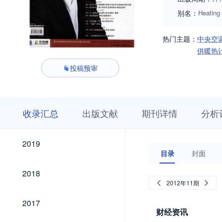
别名：
Heating 
热门主题：
中央空
供暖热
投稿预审
收
栏
期
收录汇总
出版文献
期刊详情
分析
录
目
刊
汇
浏
详
总
览
情
2019
2019
目录
封面
2018
2018
2012年11期
2017
2017
财经资讯