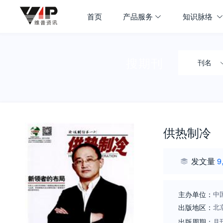
首页
产品服务
知识脉络
搜期刊
刊名
供热制冷
发文量
9
主办单位：
中
出版地区：
北
出版周期：
月