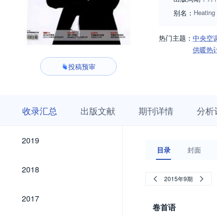
别名：
Heating 
热门主题：
中央空
供暖热
投稿预审
收
栏
期
收录汇总
出版文献
期刊详情
分析
录
目
刊
汇
浏
详
总
览
情
2019
2019
目录
封面
2018
2018
2015年9期
2017
2017
卷首语