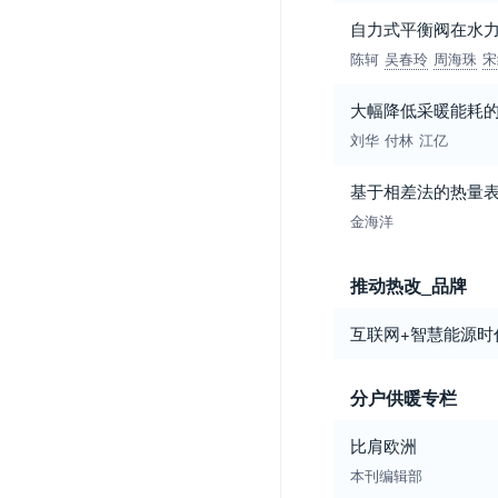
自力式平衡阀在水
陈轲
吴春玲
周海珠
宋
大幅降低采暖能耗
刘华
付林
江亿
基于相差法的热量
金海洋
推动热改_品牌
互联网+智慧能源时
分户供暖专栏
比肩欧洲
本刊编辑部