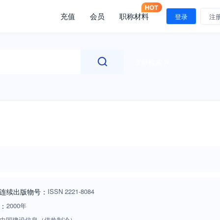
充值
会员
职称材料
登录
注
文献检索
连续出版物号
：
ISSN
2221-8084
：
2000年
中国建设信息（供热制冷）