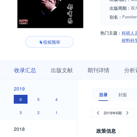
出版周期：
双
别名：
Function
热门主题：
科研人
材料科
投稿预审
收
栏
期
收录汇总
出版文献
期刊详情
分析
录
目
刊
汇
浏
详
总
览
情
2019
2019
目录
封面
6
5
4
3
2
1
2019年6期
2018
2018
政策信息