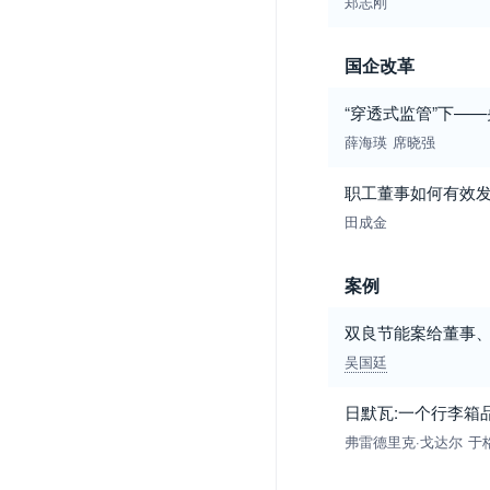
郑志刚
国企改革
“穿透式监管”下—
薛海瑛
席晓强
职工董事如何有效发
田成金
案例
双良节能案给董事、
吴国廷
日默瓦:一个行李箱
弗雷德里克·戈达尔
于