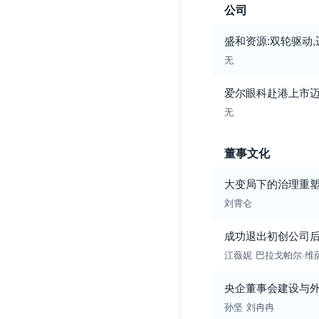
公司
盛和资源:双轮驱动
无
爱尔眼科赴港上市迈
无
董事文化
大变局下的治理重塑
刘霄仑
成功退出初创公司后
江薇妮
巴拉戈帕尔·维
央企董事会建设与外部
孙坚
刘冉冉