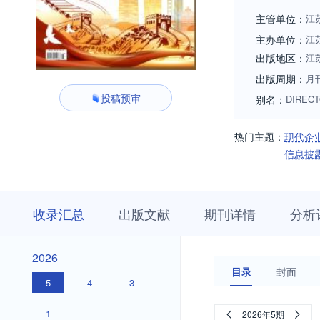
主管单位：
江
主办单位：
江
出版地区：
江
出版周期：
月
投稿预审
别名：
DIREC
热门主题：
现代企
信息披
收
栏
期
收录汇总
出版文献
期刊详情
分析
录
目
刊
汇
浏
详
总
览
情
2026
2026
目录
封面
5
4
3
1
2026年5期