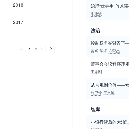
2018
2018
治理“优等生”何以
牛建波
2017
2017
法治
2016
2015
2014
2013
2012
2011
2010
2009
2008
2007
2006
2005
2016
2015
2014
2013
2012
2011
2010
2009
2008
2007
2006
2005
控制权争夺背景下—
1
2
3
曾斌
陈坪
方荣杰
董事会会议程序违规
王志刚
从合规到价值——
刘卫锋
王文池
智库
小银行背后的大治