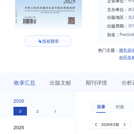
主管单位：
中
主办单位：
农
出版地区：
北
出版周期：
月
别名：
Pestici
投稿预审
热门主题：
微乳状
农药名
收
栏
期
收录汇总
出版文献
期刊详情
分析
录
目
刊
汇
浏
详
总
览
情
2026
2026
目录
封面
3
2
1
2025
2026年3期
2025