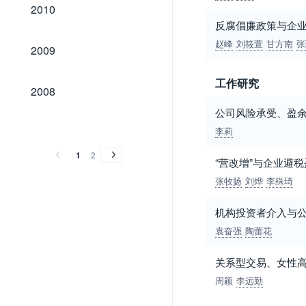
2010
2010
反腐倡廉政策与企业
2009
赵峰
刘筱萱
甘方南
张
2009
工作研究
2008
2008
公司风险承受、盈
2007
2006
2005
2003
2007
2006
2005
2003
李莉
1
2
“营改增”与企业避
张牧扬
刘烨
李殊琦
机构投资者介入与
袁奋强
陶蕾花
关系型交易、女性
周颖
李远勤