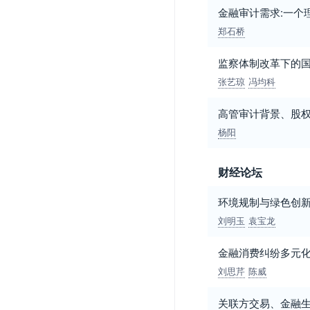
金融审计需求:一个
郑石桥
监察体制改革下的
张艺琼
冯均科
高管审计背景、股
杨阳
财经论坛
环境规制与绿色创
刘明玉
袁宝龙
金融消费纠纷多元
刘思芹
陈威
关联方交易、金融