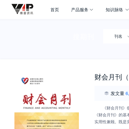
首页
产品服务
知识脉络
搜期刊
刊名
财会月刊（
发文量
6
《财会月刊》
《财会月刊》的基
实用性兼顾。既是