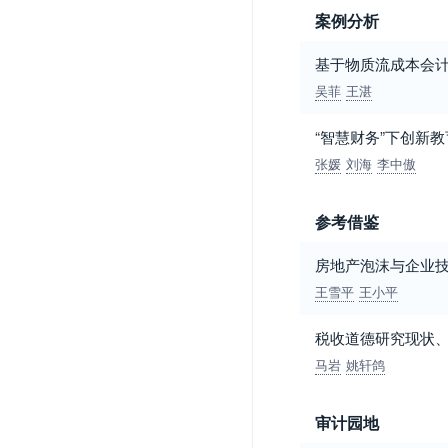
案例分析
基于物质流成本会计
吴菲
王湛
“智慧财务”下创新
张媛
刘海
李中傲
参考借鉴
房地产泡沫与企业
王雪平
王小平
税收道德研究现状、趋
马岩
姚轩鸽
审计园地