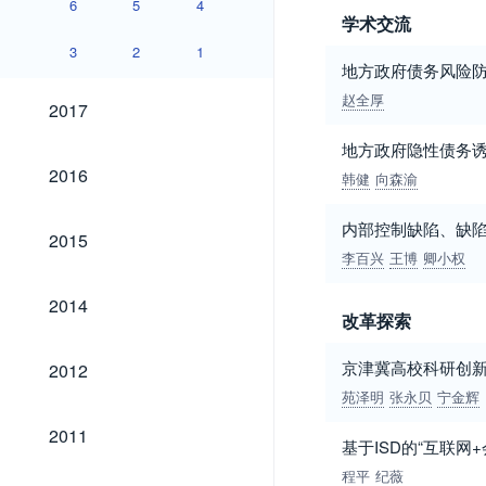
6
5
4
学术交流
3
2
1
地方政府债务风险
2017
赵全厚
2017
地方政府隐性债务
2016
2016
韩健
向森渝
内部控制缺陷、缺
2015
2015
李百兴
王博
卿小权
2014
2014
改革探索
2012
京津冀高校科研创新绩效
2012
苑泽明
张永贝
宁金辉
2011
2011
基于ISD的“互联网
程平
纪薇