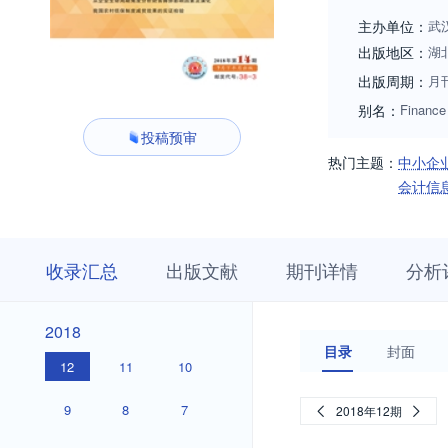
主办单位：
武
出版地区：
湖
出版周期：
月
别名：
Finance
投稿预审
热门主题：
中小企
会计信
收
栏
期
收录汇总
出版文献
期刊详情
分析
录
目
刊
汇
浏
详
总
览
情
2018
2018
目录
封面
12
11
10
9
8
7
2018年12期