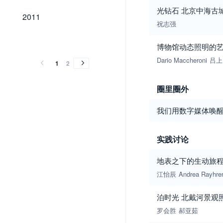
光钻石 北京中海古
2011
2011
祝志强
2010
2009
2008
2007
2006
2010
2009
2008
2007
2006
博物馆动态照明的艺
Dario Maccheroni
吕上
1
2
圈里圈外
我们用数字媒体唤
实践讨论
地表之下的生动旅程
江怡辰
Andrea Rayhre
泊时光 北戴河景观
罗会胜
郝亚茹