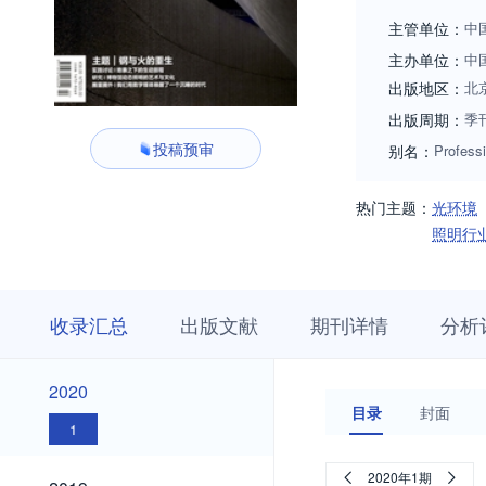
主管单位：
中
主办单位：
中
出版地区：
北
出版周期：
季
投稿预审
别名：
Professi
热门主题：
光环境
照明行
收
栏
期
收录汇总
出版文献
期刊详情
分析
录
目
刊
汇
浏
详
总
览
情
2020
2020
目录
封面
1
2019
2020年1期