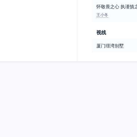
怀敬畏之心 执谨慎
王小冬
视线
厦门璟湾别墅