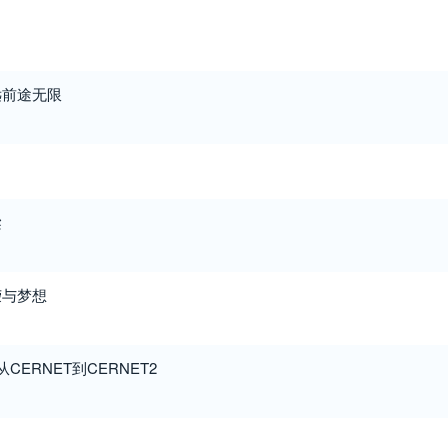
远前途无限
梁
荣与梦想
CERNET到CERNET2