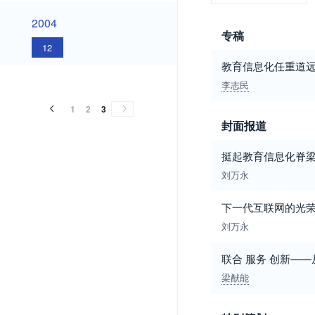
2004
2004
专稿
12
教育信息化任重道
李志民
1
2
3
封面报道
挺起教育信息化脊
刘万永
下一代互联网的光
刘万永
联合 服务 创新——从
梁猷能