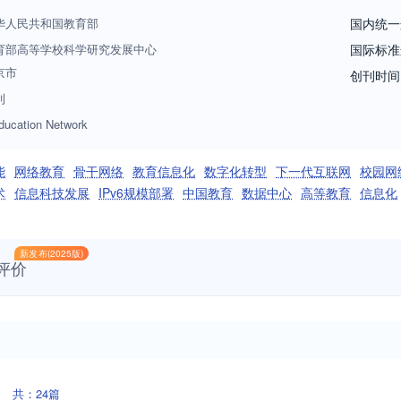
华人民共和国教育部
国内统一
育部高等学校科学研究发展中心
国际标准
京市
创刊时间
刊
ducation Network
能
网络教育
骨干网络
教育信息化
数字化转型
下一代互联网
校园网
术
信息科技发展
IPv6规模部署
中国教育
数据中心
高等教育
信息化
新发布(2025版)
评价
共：24篇