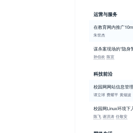
运营与服务
在教育网内推广10
朱世杰
谋杀案现场的“隐身
孙伯欢
陈宜
科技前沿
校园网网站信息管
谭立球
费耀平
黄烟波
校园网Linux环境
陈飞
谢洪涛
任敬安