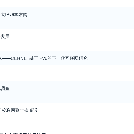
IPv6学术网
络发展
抢跑——CERNET基于IPv6的下一代互联网研究
化调查
四校联网到全省畅通