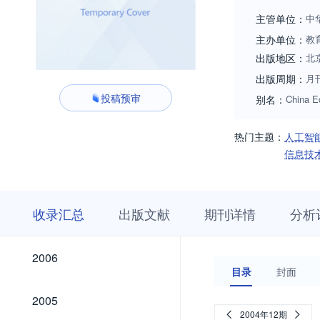
主管单位：
中
主办单位：
教
出版地区：
北
出版周期：
月
投稿预审
别名：
China E
热门主题：
人工智
信息技
收
栏
期
收录汇总
出版文献
期刊详情
分析
录
目
刊
汇
浏
详
总
览
情
2026
2025
2024
2023
2022
2021
2020
2019
2018
2017
2016
2015
2014
2013
2012
2011
2010
2009
2008
2007
2026
2025
2024
2023
2022
2021
2020
2019
2018
2017
2016
2015
2014
2013
2012
2011
2010
2009
2008
2007
2006
2006
目录
封面
2005
2005
2004年12期