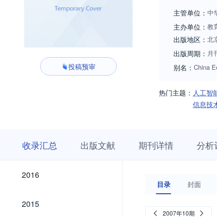
主管单位：
中
主办单位：
教
出版地区：
北
出版周期：
月
投稿预审
别名：
China E
热门主题：
人工智
信息技
收
栏
期
收录汇总
出版文献
期刊详情
分析
录
目
刊
汇
浏
详
总
览
情
2026
2025
2024
2023
2022
2021
2020
2019
2018
2017
2026
2025
2024
2023
2022
2021
2020
2019
2018
2017
2016
2016
目录
封面
2015
2015
2007年10期