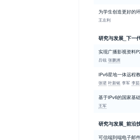
为学生创造更好的环
王左利
研究与发展_下一代
实现广播影视资料P
吕锐
张鹏洲
IPv6星地一体远程
张珺
叶新铭
李军
李茹
基于IPv6的国家基
王军
研究与发展_前沿
可信端到端电子邮