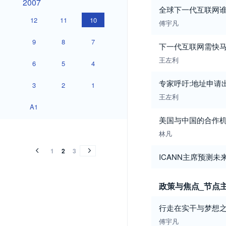
2007
全球下一代互联网
12
11
10
傅宇凡
9
8
7
下一代互联网需快
王左利
6
5
4
专家呼吁:地址申请
3
2
1
王左利
A1
美国与中国的合作机会
2006
2005
2004
2006
2005
2004
林凡
1
2
3
ICANN主席预测未
政策与焦点_节点
行走在实干与梦想
傅宇凡