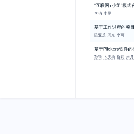
“互联网+小组”模
李俏
李昱
基于工作过程的项
陈亚芝
周东
李可
基于Plickers
孙琦
卜庆梅
柳莉
卢月