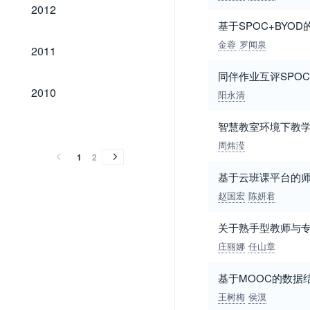
2012
2012
基于SPOC+BY
2011
金蓉
罗闻泉
2011
同伴作业互评SPO
2010
2010
阳永清
2009
2008
2007
2009
2008
2007
智慧教室环境下教
周炜滢
1
2
基于云班课平台的
赵国宏
陈妍君
关于熟手型教师与
庄丽娜
任山章
基于MOOC的数据
王树梅
侯漠