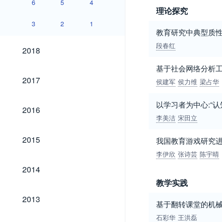
6
5
4
理论探究
3
2
1
教育研究中典型质
2018
段春红
2018
基于社会网络分析
2017
2017
侯建军
侯力维
梁占华
以学习者为中心:“
2016
2016
李美洁
宋田立
2015
2015
我国教育游戏研究
李伊欣
张诗芸
陈宇晴
2014
2014
教学实践
2013
2013
基于翻转课堂的机械
石彩华
王洪磊