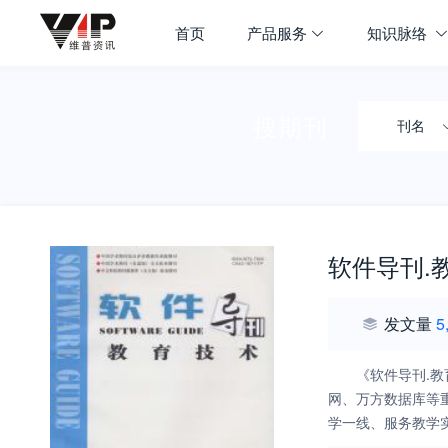
首页
产品服务
知识脉络
搜期刊
刊名
软件导刊.
发文量
5
《软件导刊.
网、万方数据库等重
学一线、服务教学
鉴；杂志富有鲜明