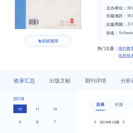
主办单位：
湖
出版地区：
湖
出版周期：
月
别名：
Softwar
投稿预审
热门主题：
现代教
信息技
收
栏
期
收录汇总
出版文献
期刊详情
分析
录
目
刊
汇
浏
详
总
览
情
2019
2019
目录
封面
12
11
10
9
8
7
2019年12期