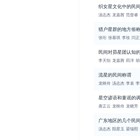
织女星文化中的民
汤志杰
龙嘉茜
范曾睿
猎户星群的地方俗
张珩
张慕琪
李玫
闫正
民间对昴星团认知
李天怡
龙嘉茜
田洋
胡
流星的民间称谓
龙映伶
汤志杰
李袁
李
星空谚语和童谣的
唐正云
龙映伶
龙晓芳
广东地区的几个民
汤志杰
阳星玉
梁瑞熙