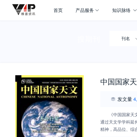
首页
产品服务
知识脉络
搜期刊
刊名
中国国家天
发文量
4
《中国国家天
通过天文学学科延
精神，高品位、综