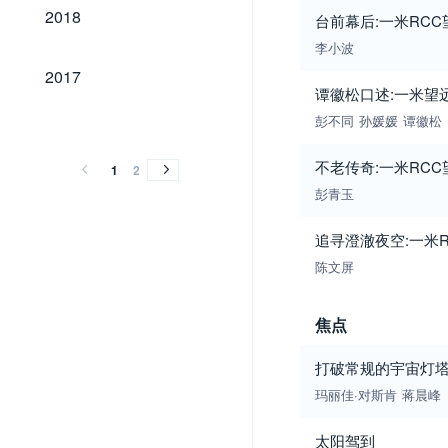
2018
2018
台前幕后:一米RC
李小波
2017
2017
谭徽松口述:一米望
2016
2015
2014
2013
2012
2011
2010
2009
2008
彭不同
孙媛媛
谭徽松
2016
2015
2014
2013
2012
2011
2010
2009
2008
不老传奇:一米RC
1
2
彭青玉
追寻澄澈夜空:一米
陈文屏
焦点
打破常规的宇宙灯塔
玛丽佳·对斯肯
蒋晨峰
太阳驾到