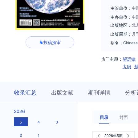
主管单位：
中
主办单位：
中
出版地区：
北
出版周期：
月
投稿预审
别名：
Chinese
热门主题：
望远镜
太阳
收
栏
期
收录汇总
出版文献
期刊详情
分析
录
目
刊
汇
浏
详
总
览
情
2026
2026
目录
封面
5
4
3
2
1
2026年5期