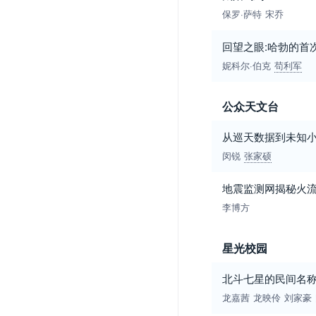
保罗·萨特
宋乔
回望之眼:哈勃的首
妮科尔·伯克
苟利军
公众天文台
从巡天数据到未知小
闵锐
张家硕
地震监测网揭秘火流星
李博方
星光校园
北斗七星的民间名
龙嘉茜
龙映伶
刘家豪