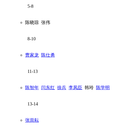
5-8
陈晓琼
张伟
8-10
曹家龙
陈仕勇
11-13
陈智年
闫东红
徐兵
李凤臣
韩玲
陈学明
13-14
张崇耘