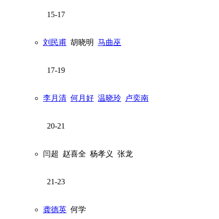
15-17
刘民甫
胡晓明
马曲巫
17-19
李月清
何月好
温晓玲
卢奕南
20-21
闫超
赵喜全
杨孝义
张龙
21-23
龚德英
何学