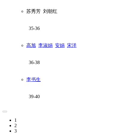
苏秀芳
刘朝红
35-36
高旭
李淑娟
安娟
宋洋
36-38
李书生
39-40
1
2
3