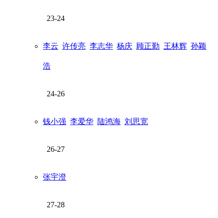
23-24
李云
许传亮
李志华
杨庆
顾正勤
王林辉
孙颖
浩
24-26
钱小强
李爱华
陆鸿海
刘思宽
26-27
张宇澄
27-28