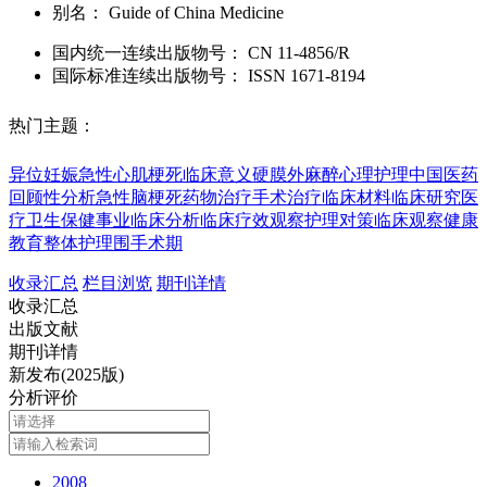
别名：
Guide of China Medicine
国内统一连续出版物号：
CN
11-4856/R
国际标准连续出版物号
：
ISSN
1671-8194
热门主题：
异位妊娠
急性心肌梗死
临床意义
硬膜外麻醉
心理护理
中国医药
回顾性分析
急性脑梗死
药物治疗
手术治疗
临床材料
临床研究
医
疗卫生保健事业
临床分析
临床疗效观察
护理对策
临床观察
健康
教育
整体护理
围手术期
收录汇总
栏目浏览
期刊详情
收录汇总
出版文献
期刊详情
新发布(2025版)
分析评价
2008