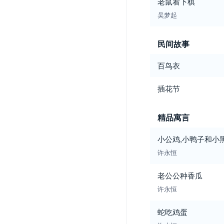
老鼠看下棋
吴梦起
民间故事
百鸟衣
插花节
精品寓言
小公鸡,小鸭子和小
许永恒
老公公种香瓜
许永恒
蛇吃鸡蛋