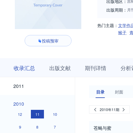
出版地区：
吉
出版周期：
月
热门主题：
文学作
猴子
投稿预审
收
栏
期
收录汇总
出版文献
期刊详情
分析
录
目
刊
汇
浏
详
总
览
情
2021
2020
2019
2018
2017
2016
2015
2014
2013
2012
2021
2020
2019
2018
2017
2016
2015
2014
2013
2012
2011
2011
目录
封面
2010
2010
2010年11期
12
11
10
9
8
7
苍蝇与蜜