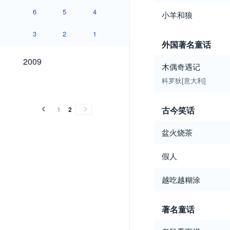
6
5
4
小羊和狼
3
2
1
外国著名童话
2009
2009
木偶奇遇记
科罗狄[意大利]
古今笑话
1
2
盆火烧茶
假人
越吃越糊涂
著名童话