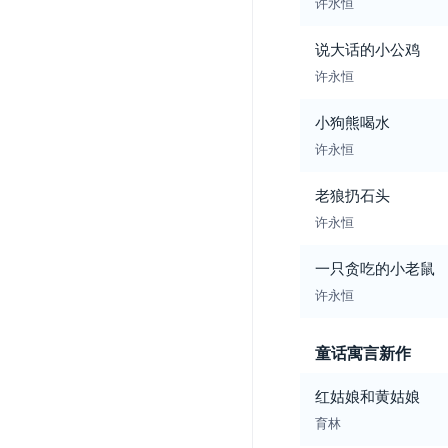
许水恒
说大话的小公鸡
许永恒
小狗熊喝水
许永恒
老狼扔石头
许永恒
一只贪吃的小老鼠
许永恒
童话寓言新作
红姑娘和黄姑娘
育林