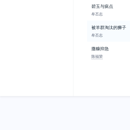
碧玉与疵点
牟丕志
被羊群淘汰的狮子
牟丕志
撒糠抑急
陈福荣