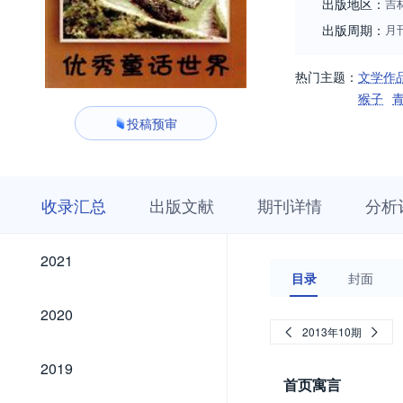
出版地区：
吉
出版周期：
月
热门主题：
文学作
猴子
投稿预审
收
栏
期
收录汇总
出版文献
期刊详情
分析
录
目
刊
汇
浏
详
总
览
情
2021
2021
目录
封面
2020
2020
2013年10期
2019
2019
首页寓言