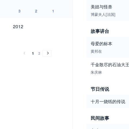
美妞与怪兽
3
2
1
博蒙夫人[法国]
2012
2012
故事讲台
2011
2010
2009
2011
2010
2009
母爱的标本
黄邦在
1
2
千金散尽的石油大
朱庆林
节日传说
十月一烧纸的传说
民间故事