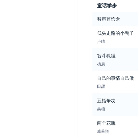
童话学步
智审首饰盒
低头走路的小鸭子
卢晴
智斗狐狸
杨晨
自己的事情自己做
田甜
五指争功
吴楠
两个花瓶
戚莘悦