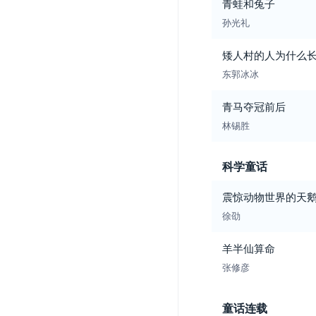
青蛙和兔子
孙光礼
矮人村的人为什么
东郭冰冰
青马夺冠前后
林锡胜
科学童话
震惊动物世界的天
徐劭
羊半仙算命
张修彦
童话连载