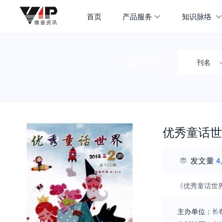
首页
产品服务
知识脉络
搜期刊
刊名
优秀童话世
发文量
4
《优秀童话世
主办单位：
长