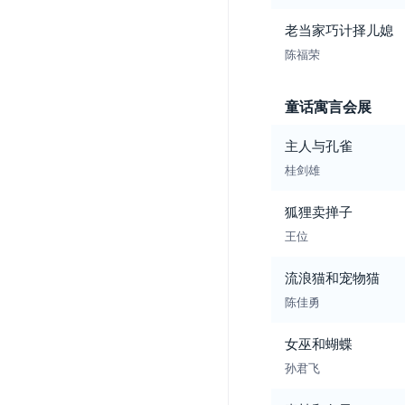
老当家巧计择儿媳
陈福荣
童话寓言会展
主人与孔雀
桂剑雄
狐狸卖掸子
王位
流浪猫和宠物猫
陈佳勇
女巫和蝴蝶
孙君飞