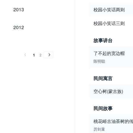
2013
2013
校园小笑话两则
校园小笑话三则
2012
2012
2011
2010
2009
故事讲台
2011
2010
2009
了不起的宽边帽
1
2
陈明聪
民间寓言
空心树(蒙古族)
民间故事
桃花峪古油茶树的
厉剑童