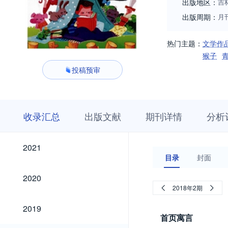
出版地区：
吉
出版周期：
月
热门主题：
文学作
猴子
投稿预审
收
栏
期
收录汇总
出版文献
期刊详情
分析
录
目
刊
汇
浏
详
总
览
情
2021
2021
目录
封面
2020
2020
2018年2期
2019
2019
首页寓言