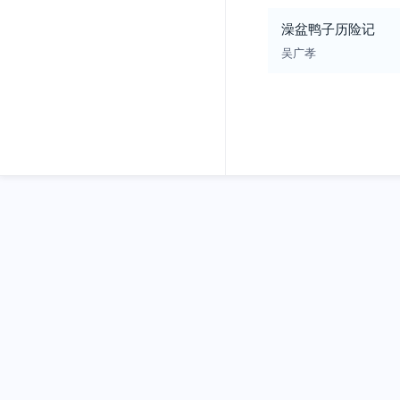
澡盆鸭子历险记
吴广孝