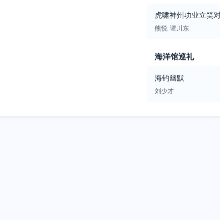
虎啸神州功业立笑
熊悦
谭川东
海洋馆巡礼
海钓幽默
刘少才