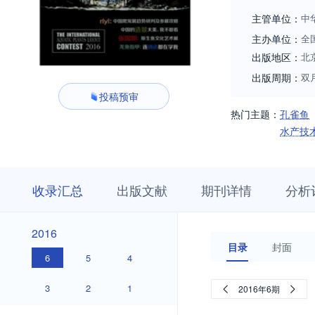
主管单位：
中
主办单位：
全
出版地区：
北
出版周期：
双
投稿预审
热门主题：
孔雀鱼
水产技
收
栏
期
收录汇总
出版文献
期刊详情
分析
录
目
刊
汇
浏
详
总
览
情
2016
2016
目录
封面
6
5
4
3
2
1
2016年6期