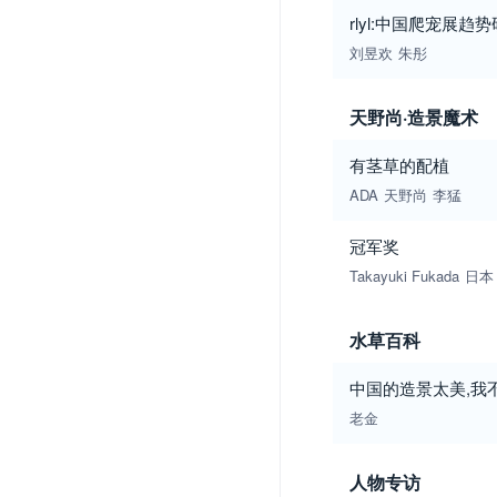
rlyl:中国爬宠展
刘昱欢
朱彤
天野尚·造景魔术
有茎草的配植
ADA
天野尚
李猛
冠军奖
Takayuki Fukada
日本
水草百科
中国的造景太美,我
老金
人物专访