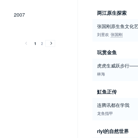
2007
两江原生探索
2007
张国刚原生鱼文化
2006
2005
2006
2005
刘昱欢
张国刚
1
2
玩赏金鱼
虎虎生威跃步行—
林海
魟鱼正传
连腾讯都在学我
龙鱼指甲
rlyl的自然世界