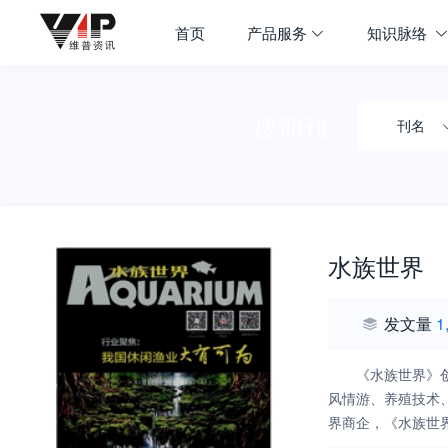
首页
产品服务
知识脉络
搜期刊
刊名
水族世界
发文量
1
《水族世界》
风情游、养殖技术、
界商企，《水族世
打造水族品牌新形