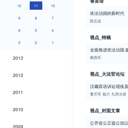
卷首语
12
11
10
依法治国的新时代
9
8
7
陈志远
6
5
4
视点_特稿
3
2
1
全面推进依法治国 
2013
2013
戴燕军
2012
视点_大法官论坛
2012
汉藏双语诉讼现状
2011
2011
董开军
杨力
扎西尖措
2010
2010
视点_封面文章
公开促公正提公信
2009
2009