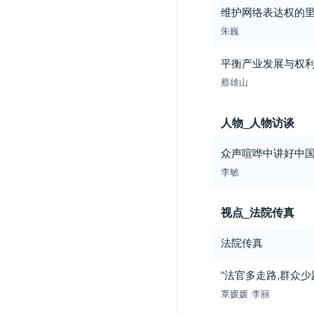
维护网络表达权的
朱巍
平衡产业发展与权
蔡雄山
人物_人物访谈
众声喧哗中讲好中国
李敏
视点_法院传真
法院传真
“法官多走路,群众
覃媛媛
李丽