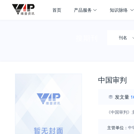
首页
产品服务
知识脉络
搜期刊
刊名
中国审判
发文量
1
《中国审判》
主管单位：
中