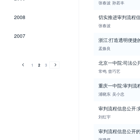
张春波
孙若丰
2008
2008
切实推进审判流程信
张春波
2007
2007
浙江:打造透明便捷的
2006
孟焕良
2006
北京一中院:司法公
1
2
3
常鸣
曾巧艺
重庆一中院:审判流程
浦晓东
吴小忠
审判流程信息公开:
刘红宇
审判流程信息公开
张建伟