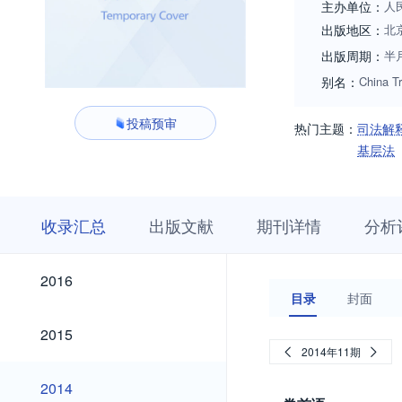
主办单位：
人
出版地区：
北
出版周期：
半
别名：
China Tr
投稿预审
热门主题：
司法解
基层法
收
栏
期
收录汇总
出版文献
期刊详情
分析
录
目
刊
汇
浏
详
总
览
情
2026
2025
2024
2023
2022
2021
2020
2019
2018
2017
2026
2025
2024
2023
2022
2021
2020
2019
2018
2017
2016
2016
目录
封面
2015
2015
2014年11期
2014
2014