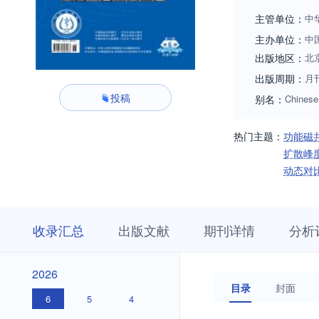
主管单位：
中
主办单位：
中
出版地区：
北
出版周期：
月
投稿
别名：
Chinese
热门主题：
功能磁
扩散峰
动态对
收
栏
期
收录汇总
出版文献
期刊详情
分析
录
目
刊
汇
浏
详
总
览
情
2026
2026
目录
封面
6
5
4