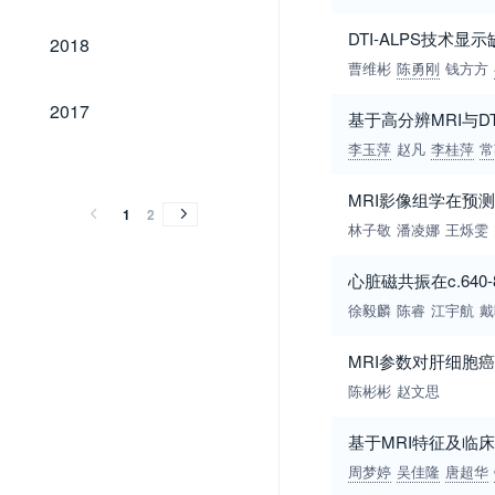
2018
DTI-ALPS技术
2018
曹维彬
陈勇刚
钱方方
2017
2017
基于高分辨MRI与
李玉萍
赵凡
李桂萍
常
2016
2015
2014
2013
2012
2011
2010
2016
2015
2014
2013
2012
2011
2010
MRI影像组学在预
1
2
林子敬
潘凌娜
王烁雯
心脏磁共振在c.64
徐毅麟
陈睿
江宇航
戴
MRI参数对肝细胞
陈彬彬
赵文思
基于MRI特征及临
周梦婷
吴佳隆
唐超华