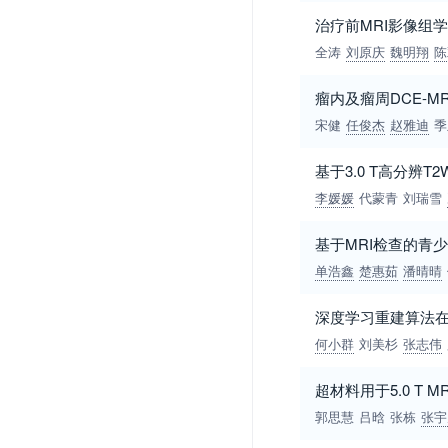
治疗前MRI影像组
全涛
刘原庆
魏明翔
陈
瘤内及瘤周DCE-MR
宋健
任俊杰
赵雅迪
季
基于3.0 T高分
李媛媛
代蒙青
刘瑞雪
基于MRI检查的青
单浩鑫
楚惠茹
潘晴晴
深度学习重建算法
何小群
刘美杉
张志伟
超材料用于5.0 T
郭思慧
吕晗
张栋
张宇