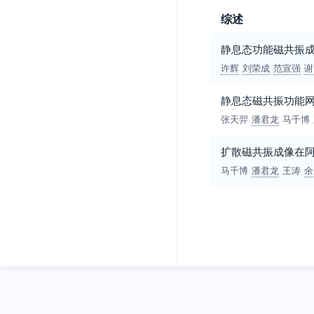
综述
静息态功能磁共振
许辉
刘荣成
范宣强
谢
静息态磁共振功能
张天羿
潘君龙
马千博
扩散磁共振成像在
马千博
潘君龙
王涛
余