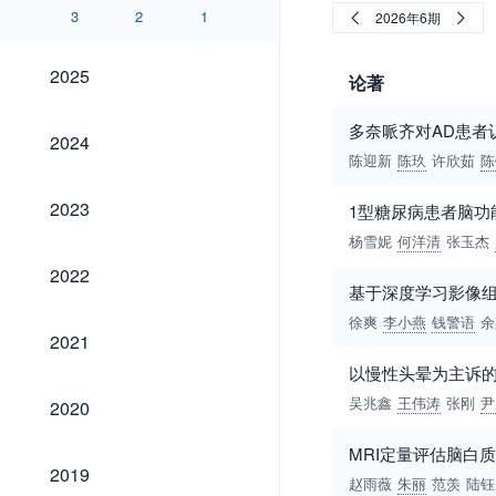
3
2
1
2026年6期
2025
2025
论著
多奈哌齐对AD患者
2024
2024
陈迎新
陈玖
许欣茹
陈
2023
2023
1型糖尿病患者脑功
杨雪妮
何洋清
张玉杰
2022
2022
基于深度学习影像
徐爽
李小燕
钱警语
余
2021
2021
以慢性头晕为主诉的
2020
吴兆鑫
王伟涛
张刚
尹
2020
MRI定量评估脑白
2019
2019
赵雨薇
朱丽
范羡
陆钰