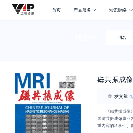
首页
产品服务
知识脉络
搜期刊
刊名
磁共振成像
发文量
4
《磁共振成像
国磁共振成像事业
重内容的科学性、