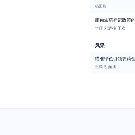
杨田甜
缅甸农药登记政策
李辉
刘辉柱
于欢
风采
瞄准绿色引领农药
王腾飞
颜旭