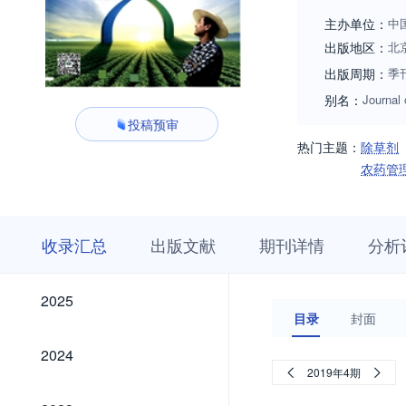
主办单位：
中
出版地区：
北
出版周期：
季
别名：
Journal
投稿预审
热门主题：
除草剂
农药管
收
栏
期
收录汇总
出版文献
期刊详情
分析
录
目
刊
汇
浏
详
总
览
情
2025
2025
目录
封面
2024
2024
2019年4期
2023