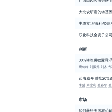
广西田园公司荣获“
大北农研发的转基
中农立华/海利尔/
联化科技全资子公司
创新
30%噻唑膦微囊悬
唐剑峰
刘振邦
刘杰
郜
茚虫威·甲维盐20
李盛
卢忠利
张春华
张
市场
如何获得美国农药E