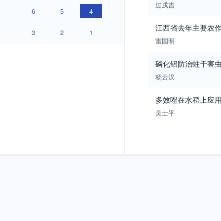
过戌吉
6
5
4
江西省去年主要农
3
2
1
雷国明
磷化铝防治蛀干害
杨云汉
多效唑在水稻上应
吴士平