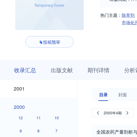
热门主题：
除草剂
市场化
投稿预审
收
栏
期
收录汇总
出版文献
期刊详情
分析
录
目
刊
汇
浏
详
总
览
情
2001
2001
目录
封面
2000
2000
2000年4期
12
11
10
9
8
7
全国农药产量剖析