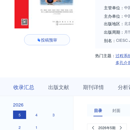
刊改为季刊、双月
主管单位：
中
主任或编委。中国
主办单位：
中
国现当代化工史的一个见证
出版地区：
北
技人才为宗旨。多
出版周期：
月
标，兼及新技术和
投稿预审
别名：
CIESC J
动力学与反应器，
读者对象为过程科学及技术
编委会和编辑部的
热门主题：
过程系
美国《化学文摘》（
多孔介
计量指标在化工类期
获第二届中国出版政府奖期刊奖提名奖
收
栏
期
的目标迈进，就像中
收录汇总
出版文献
期刊详情
分析
录
目
刊
下充实、提高、走向
汇
浏
详
总
览
情
2026
2026
目录
封面
5
4
3
2
1
2026年5期