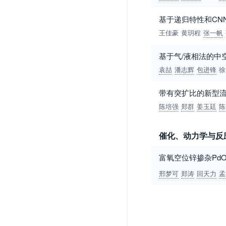
基于递归特性和CN
王佳豪
黄玥程
张一帆
基于气/液相法的中
袁喆
潘志辉
包进锋
徐
带有突扩比的新型
陈培强
郑群
姜玉廷
陈
催化、动力学与反
富氧空位锌掺杂PdO/
邢梦可
郑涛
回天力
孟