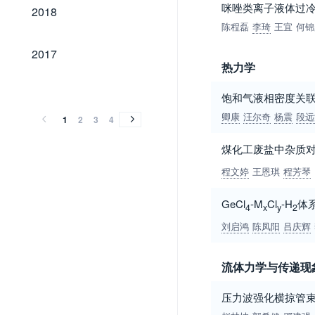
2018
咪唑类离子液体过
2018
陈程磊
李琦
王宜
何锦
2017
2017
热力学
2016
2015
2014
2013
2012
2011
2010
2009
2008
2007
2006
2005
2004
2003
2002
2001
2000
1999
1998
1997
1996
1995
1994
1993
1992
1991
1990
1989
1983
2016
2015
2014
2013
2012
2011
2010
2009
2008
2007
2006
2005
2004
2003
2002
2001
2000
1999
1998
1997
1996
1995
1994
1993
1992
1991
1990
1989
1983
饱和气液相密度关
卿康
汪尔奇
杨震
段远
1
2
3
4
煤化工废盐中杂质对N
程文婷
王恩琪
程芳琴
GeCl
-M
Cl
-H
体
4
x
y
2
刘启鸿
陈凤阳
吕庆辉
流体力学与传递现
压力波强化横掠管