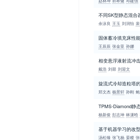
赵林坤
郭希健
邓建强
不同SK型静态混合
余泳良
王玉
刘润怡
裴
固体蓄冷填充床性
王辰辰
张金亚
孙娜
相变悬浮液射流冲
戴浩
刘燚
刘迎文
旋流式冷却造粒塔
郑文杰
杨景轩
孙刚
鲍
TPMS-Diamo
杨新俊
彭志坤
林潇晗
基于机器学习的改
汤松臻
张飞杨
晏稷
张