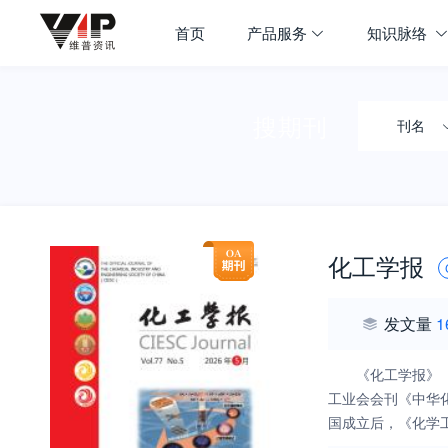
首页
产品服务
知识脉络
搜期刊
刊名
化工学报
发文量
1
《化工学报》（月刊）
工业会会刊《中华化
国成立后，《化学工
中国化学工业的先