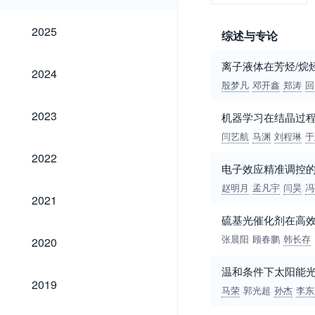
2025
2025
综述与专论
离子液体在芳烃/烷
2024
2024
殷梦凡
邓开鑫
郑涛
回
2023
2023
机器学习在结晶过
闫艺航
马渊
刘程琳
于
2022
2022
电子效应精准调控
赵明月
孟凡宇
闫昊
冯
2021
2021
硫基光催化剂在高
2020
张晨阳
顾春鹏
韩长存
2020
温和条件下太阳能
2019
2019
马荣
郭光超
孙杰
李东